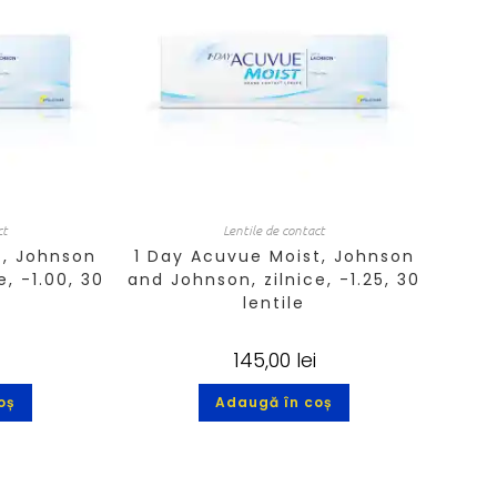
ct
Lentile de contact
t, Johnson
1 Day Acuvue Moist, Johnson
, -1.00, 30
and Johnson, zilnice, -1.25, 30
lentile
145,00
lei
oș
Adaugă în coș