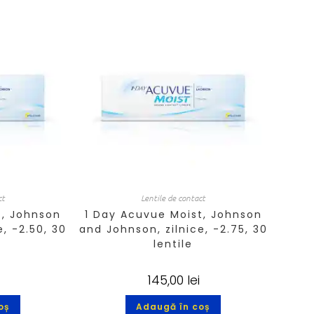
ct
Lentile de contact
t, Johnson
1 Day Acuvue Moist, Johnson
, -2.50, 30
and Johnson, zilnice, -2.75, 30
lentile
145,00
lei
oș
Adaugă în coș