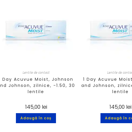
Lentile de contact
Lentile de conta
1 Day Acuvue Moist, Johnson
1 Day Acuvue Mois
nd Johnson, zilnice, -1.50, 30
and Johnson, zilnice
lentile
lentile
145,00
lei
145,00
lei
Adaugă în coș
Adaugă în c