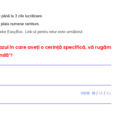
până la 3 zile lucrătoare.
u plata numerar ramburs.
relor EasyBox. Link-ul pentru retur este următorul:
cazul în care aveți o cerință specifică, vă rugăm
andă”!
VIEW:
18
36
ALL