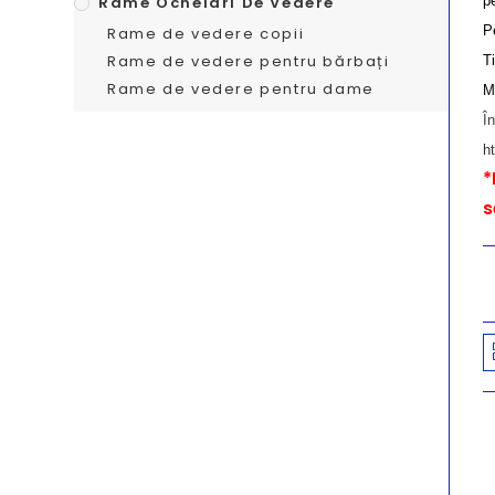
Rame Ochelari De Vedere
pe
P
Rame de vedere copii
Rame de vedere pentru bărbați
T
Rame de vedere pentru dame
M
Î
h
*
s