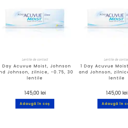
Lentile de contact
Lentile de conta
1 Day Acuvue Moist, Johnson
1 Day Acuvue Mois
nd Johnson, zilnice, -0.75, 30
and Johnson, zilnice
lentile
lentile
145,00
lei
145,00
lei
Adaugă în coș
Adaugă în c