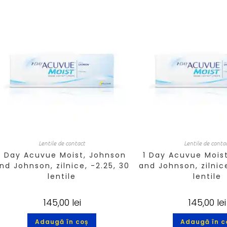
Lentile de contact
Lentile de conta
1 Day Acuvue Moist, Johnson
1 Day Acuvue Mois
nd Johnson, zilnice, -2.25, 30
and Johnson, zilnice
lentile
lentile
145,00
lei
145,00
lei
Adaugă în coș
Adaugă în c