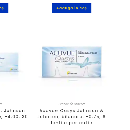
oș
Adaugă în coș
ct
Lentile de contact
t, Johnson
Acuvue Oasys Johnson &
e, -4.00, 30
Johnson, bilunare, -0.75, 6
lentile per cutie