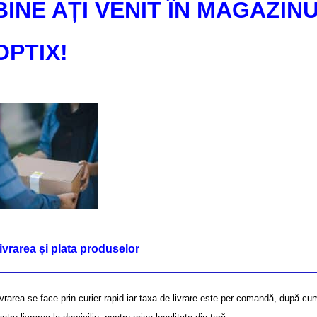
BINE AȚI VENIT ÎN MAGAZIN
OPTIX!
ivrarea și plata produselor
ivrarea se face prin curier rapid iar taxa de livrare este per comandă, după cu