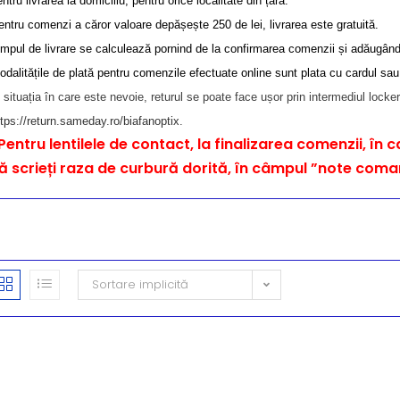
ntru livrarea la domiciliu, pentru orice localitate din țară.
entru comenzi a căror valoare depășește 250 de lei, livrarea este gratuită.
impul de livrare se calculează pornind de la confirmarea comenzii și adăugând 
odalitățile de plată pentru comenzile efectuate online sunt plata cu cardul sa
n situația în care este nevoie, returul se poate face ușor prin intermediul locke
ttps://return.sameday.ro/biafanoptix
.
Pentru lentilele de contact, la finalizarea comenzii, în 
ă scrieți raza de curbură dorită, în câmpul ”note com
Sortare implicită