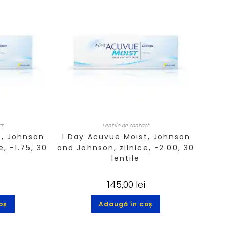
ct
Lentile de contact
t, Johnson
1 Day Acuvue Moist, Johnson
, -1.75, 30
and Johnson, zilnice, -2.00, 30
lentile
145,00
lei
oș
Adaugă în coș