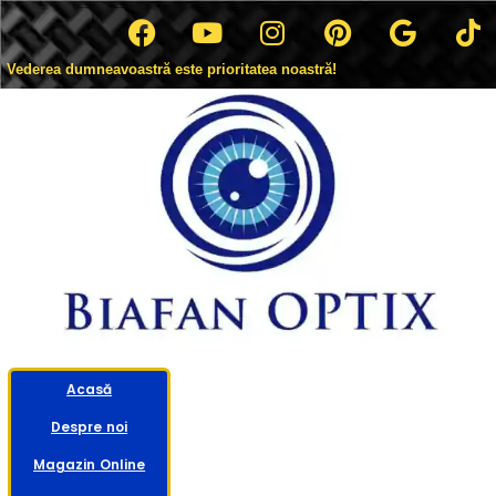
Vederea dumneavoastră este prioritatea noastră!
Acasă
Despre noi
Magazin Online