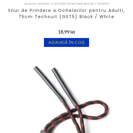
Accesorii ochelari si articole intretinere lentile si ochelari
Snur de Prindere a Ochelarilor pentru Adulti,
75cm Techsuit (GST5) Black / White
18,99
lei
ADAUGĂ ÎN COȘ