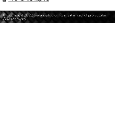
contact@biafanoptix.ro
© Copyright 2022 biafanoptix.ro | Realizat în cadrul proiectului
WAcademy.ro