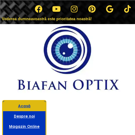
Vederea dumneavoastră este prioritatea noastră!
Acasă
Despre noi
Magazin Online