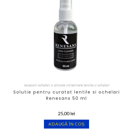
Accesorii ochelari si articole intretinere lentile si ochelari
Solutie pentru curatat lentile si ochelari
Renesans 50 ml
25,00
lei
ADAUGĂ ÎN COȘ