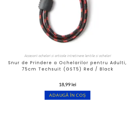
Accesorii ochelari si articole intretinere lentile si ochelari
Snur de Prindere a Ochelarilor pentru Adulti,
75cm Techsuit (GST5) Red / Black
18,99
lei
ADAUGĂ ÎN COȘ