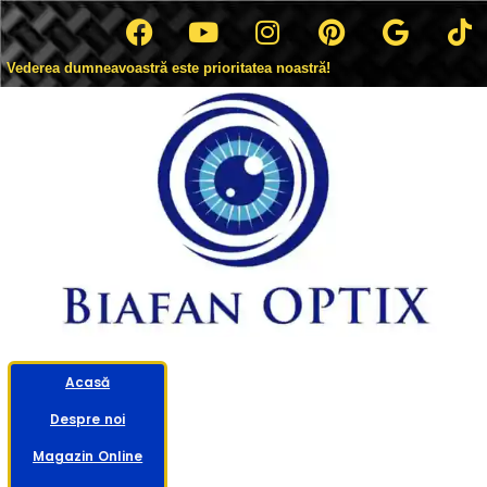
Vederea dumneavoastră este prioritatea noastră!
Acasă
Despre noi
Magazin Online