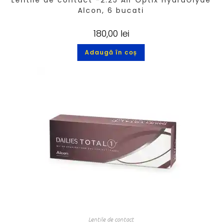
Lentile de contact -2.25 Air Optix HydraGlyde
Alcon, 6 bucati
180,00
lei
Adaugă în coș
Lentile de contact