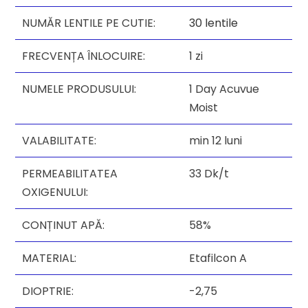
NUMĂR LENTILE PE CUTIE:
30 lentile
FRECVENȚA ÎNLOCUIRE:
1 zi
NUMELE PRODUSULUI:
1 Day Acuvue
Moist
VALABILITATE:
min 12 luni
PERMEABILITATEA
33 Dk/t
OXIGENULUI:
CONȚINUT APĂ:
58%
MATERIAL:
Etafilcon A
DIOPTRIE:
-2,75