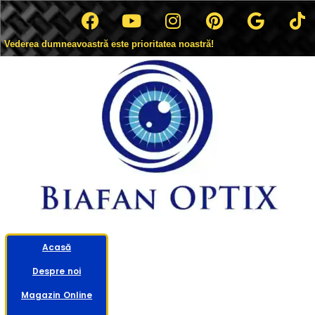
Vederea dumneavoastră este prioritatea noastră!
Acasă
Despre noi
Magazin Online