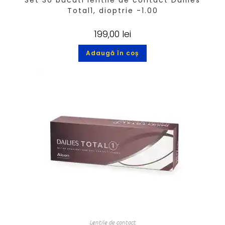
Set 30 bucati lentile de contact Dailies
Total1, dioptrie -1.00
199,00
lei
Adaugă în coș
Lentile de contact