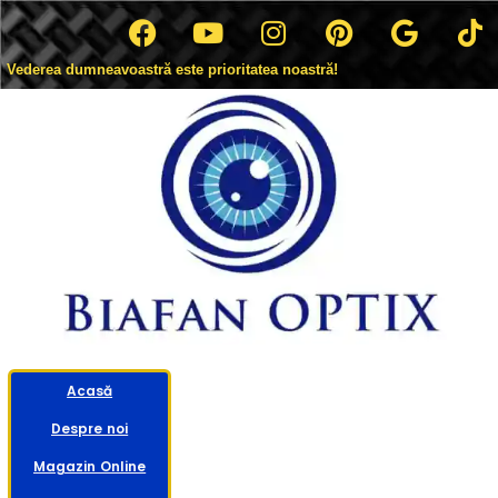
Vederea dumneavoastră este prioritatea noastră!
Acasă
Despre noi
Magazin Online