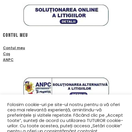
Contul meu
Contul meu
Coş
ANPC
Folosim cookie-uri pe site-ul nostru pentru a vă oferi
cea mai relevantă experiență, amintindu-vă
Contact
preferințele și vizitele repetate. Făcând clic pe „Accept
toate”, sunteți de acord cu utilizarea TUTUROR cookie-
0761601933
urilor. Cu toate acestea, puteți accesa „Setări cookie”
contact@biafanoptix.ro
pentru a oferi un consimțământ controlat.