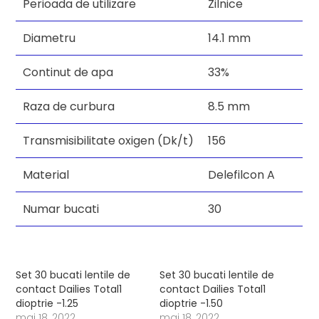
Perioada de utilizare
Zilnice
Diametru
14.1 mm
Continut de apa
33%
Raza de curbura
8.5 mm
Transmisibilitate oxigen (Dk/t)
156
Material
Delefilcon A
Numar bucati
30
Set 30 bucati lentile de
Set 30 bucati lentile de
contact Dailies Total1
contact Dailies Total1
dioptrie -1.25
dioptrie -1.50
mai 18, 2022
mai 18, 2022