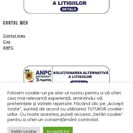
Contul meu
Contul meu
Coş
ANPC
Folosim cookie-uri pe site-ul nostru pentru a vă oferi
cea mai relevantă experiență, amintindu-vă
Contact
preferințele și vizitele repetate. Făcând clic pe „Accept
toate”, sunteți de acord cu utilizarea TUTUROR cookie-
0761601933
urilor. Cu toate acestea, puteți accesa „Setări cookie”
contact@biafanoptix.ro
pentru a oferi un consimțământ controlat.
Setări cookie
Acceptă tot