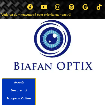
Vederea dumneavoastră este prioritatea noastră!
Acasă
Despre noi
Magazin Online