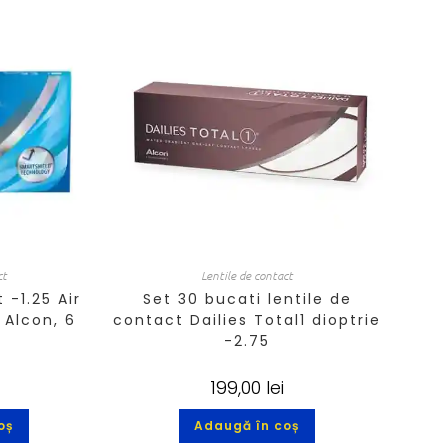
ct
Lentile de contact
 -1.25 Air
Set 30 bucati lentile de
 Alcon, 6
contact Dailies Total1 dioptrie
-2.75
199,00
lei
oș
Adaugă în coș