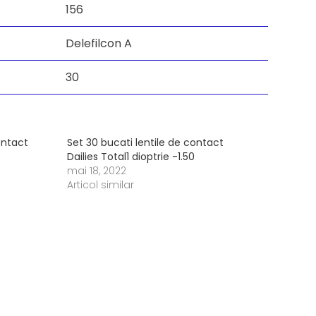
156
Delefilcon A
30
ontact
Set 30 bucati lentile de contact
Dailies Total1 dioptrie -1.50
mai 18, 2022
Articol similar