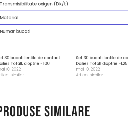
Transmisibilitate oxigen (Dk/t)
Material
Numar bucati
et 30 bucati lentile de contact
Set 30 bucati lentile de c
ailies Total1, dioptrie -1.00
Dailies Total1 dioptrie -1.25
ai 18, 2022
mai 18, 2022
rticol similar
Articol similar
Produse similare