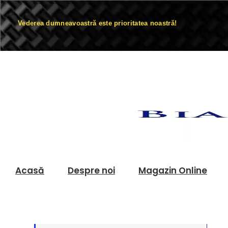
Vederea dumneavoastră este prioritatea noastră!
Acasă
Despre noi
Magazin Online