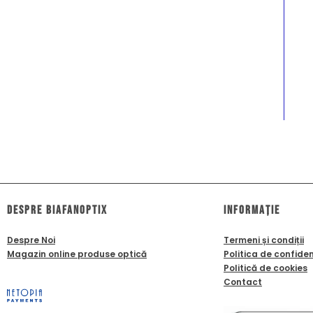
dESPRE biafanoptix
Informație
Despre Noi
Termeni și condiții
Magazin online produse optică
Politica de confiden
Politică de cookies
Contact