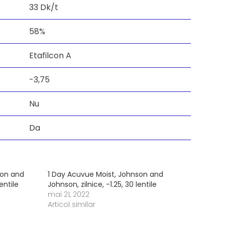
33 Dk/t
58%
Etafilcon A
-3,75
Nu
Da
son and
1 Day Acuvue Moist, Johnson and
entile
Johnson, zilnice, -1.25, 30 lentile
mai 21, 2022
Articol similar