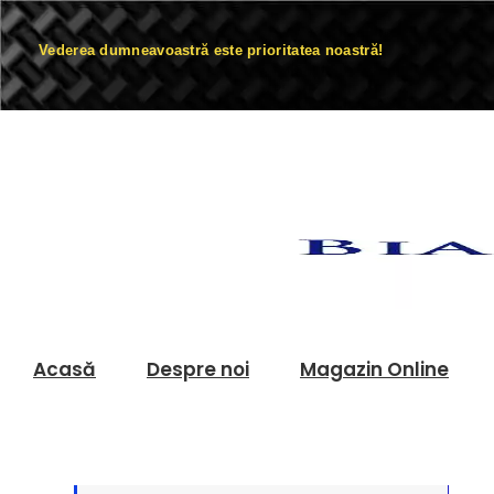
Vederea dumneavoastră este prioritatea noastră!
Acasă
Despre noi
Magazin Online