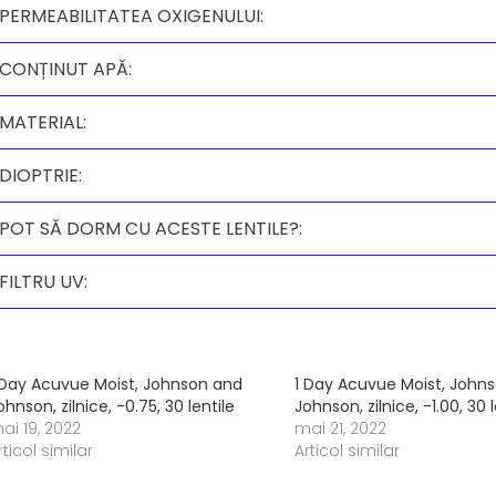
PERMEABILITATEA OXIGENULUI:
CONȚINUT APĂ:
MATERIAL:
DIOPTRIE:
POT SĂ DORM CU ACESTE LENTILE?:
FILTRU UV:
 Day Acuvue Moist, Johnson and
1 Day Acuvue Moist, John
ohnson, zilnice, -0.75, 30 lentile
Johnson, zilnice, -1.00, 30 l
ai 19, 2022
mai 21, 2022
rticol similar
Articol similar