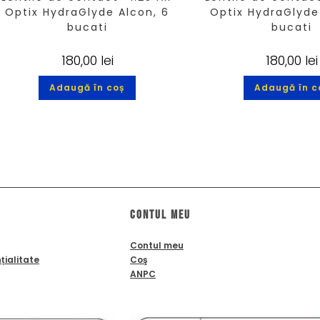
Optix HydraGlyde Alcon, 6
Optix HydraGlyde
bucati
bucati
180,00
lei
180,00
lei
Adaugă în coș
Adaugă în c
Contul meu
Contul meu
țialitate
Coş
ANPC