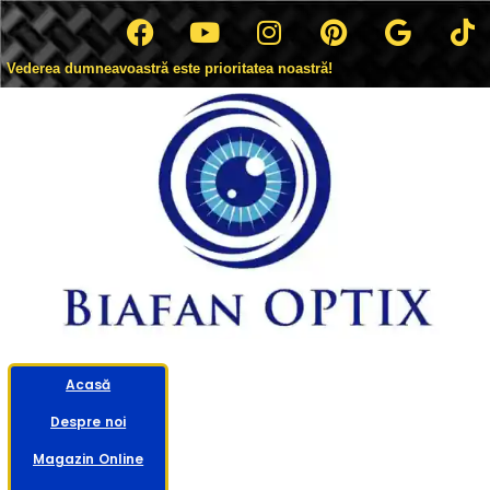
Vederea dumneavoastră este prioritatea noastră!
Acasă
Despre noi
Magazin Online