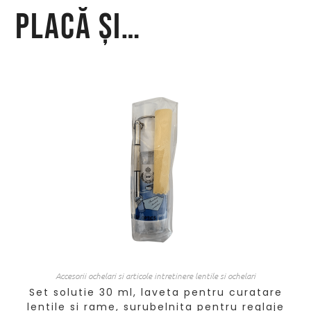
placă și…
Accesorii ochelari si articole intretinere lentile si ochelari
Set solutie 30 ml, laveta pentru curatare
lentile si rame, surubelnita pentru reglaje