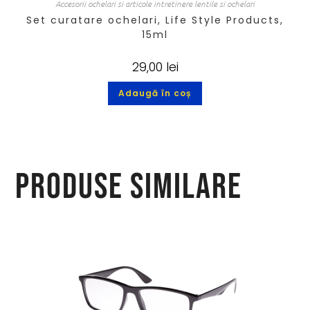
Accesorii ochelari si articole intretinere lentile si ochelari
Set curatare ochelari, Life Style Products,
15ml
29,00
lei
Adaugă în coș
Produse similare