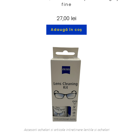
fine
27,00
lei
Adaugă în coș
Accesorii ochelari si articole intretinere lentile si ochelari