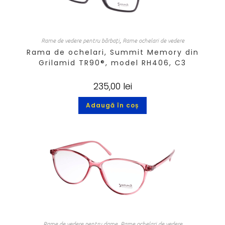
Rame de vedere pentru bărbați
,
Rame ochelari de vedere
Rama de ochelari, Summit Memory din
Grilamid TR90®, model RH406, C3
235,00
lei
Adaugă în coș
Rame de vedere pentru dame
,
Rame ochelari de vedere