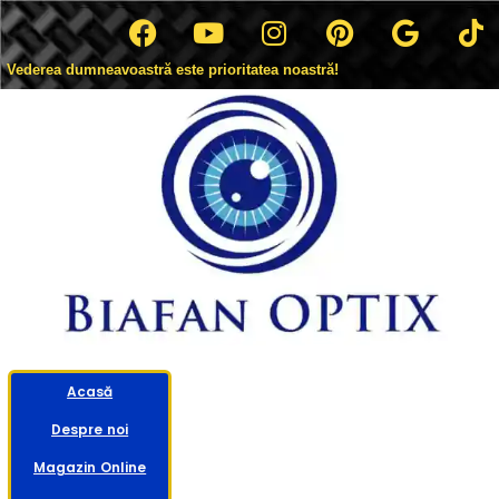
Vederea dumneavoastră este prioritatea noastră!
Acasă
Despre noi
Magazin Online