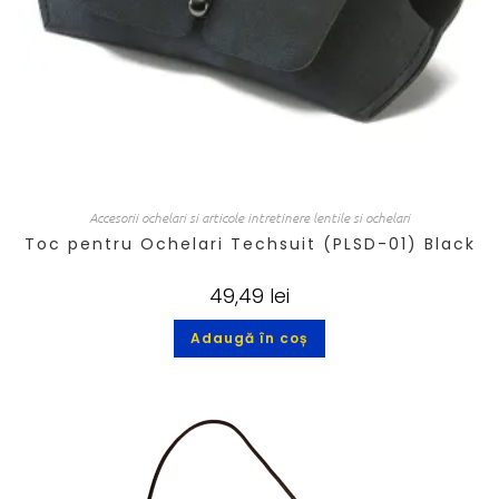
Accesorii ochelari si articole intretinere lentile si ochelari
Toc pentru Ochelari Techsuit (PLSD-01) Black
49,49
lei
Adaugă în coș