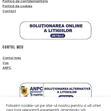
Politica de confidențialitate
Politică de cookies
Contact
Contul meu
Contul meu
Coş
ANPC
Folosim cookie-uri pe site-ul nostru pentru a vă oferi
cea mai relevantă experiență, amintindu-vă
Contact