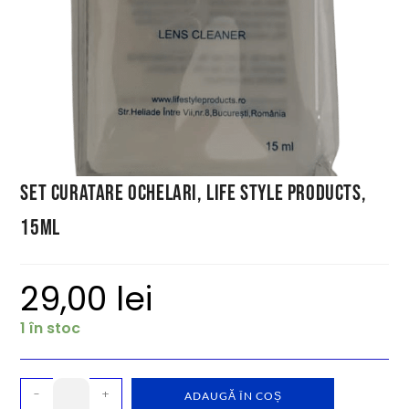
Set curatare ochelari, Life Style Products,
15ml
29,00
lei
1 în stoc
-
+
ADAUGĂ ÎN COȘ