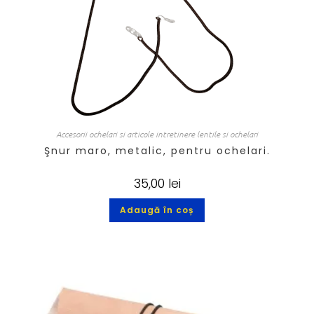
Accesorii ochelari si articole intretinere lentile si ochelari
Şnur maro, metalic, pentru ochelari.
35,00
lei
Adaugă în coș