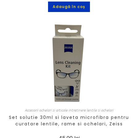
Adaugă în coș
Accesorii ochelari si articole intretinere lentile si ochelari
Set solutie 30ml si laveta microfibra pentru
curatare lentile, rame si ochelari, Zeiss