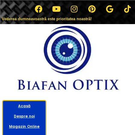
Vederea dumneavoastră este prioritatea noastră!
Acasă
Despre noi
Magazin Online