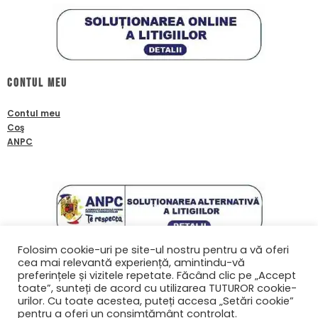
Contul meu
Contul meu
Coş
ANPC
Folosim cookie-uri pe site-ul nostru pentru a vă oferi
cea mai relevantă experiență, amintindu-vă
Contact
preferințele și vizitele repetate. Făcând clic pe „Accept
toate”, sunteți de acord cu utilizarea TUTUROR cookie-
0761601933
urilor. Cu toate acestea, puteți accesa „Setări cookie”
contact@biafanoptix.ro
pentru a oferi un consimțământ controlat.