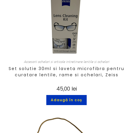
Accesorii ochelari si articole intretinere lentile si ochelari
Set solutie 30ml si laveta microfibra pentru
curatare lentile, rame si ochelari, Zeiss
45,00
lei
Adaugă în coș