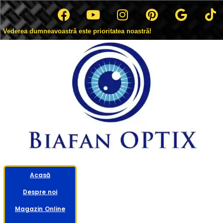
Vederea dumneavoastră este prioritatea noastră!
Acasă
Despre noi
Magazin Online