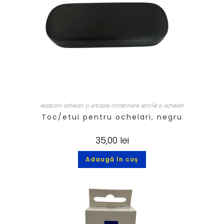
Accesorii ochelari si articole intretinere lentile si ochelari
Toc/etui pentru ochelari, negru
35,00
lei
Adaugă în coș