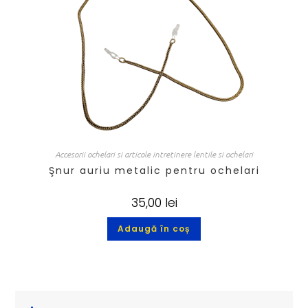
Accesorii ochelari si articole intretinere lentile si ochelari
Şnur auriu metalic pentru ochelari
35,00
lei
Adaugă în coș