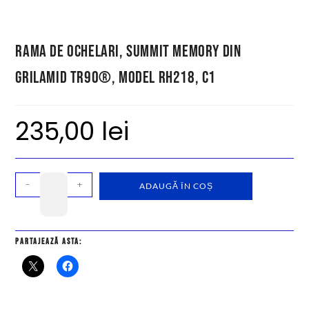
Rama de ochelari, Summit Memory din
Grilamid TR90®, model RH218, C1
235,00
lei
-
+
ADAUGĂ ÎN COȘ
Partajează asta: