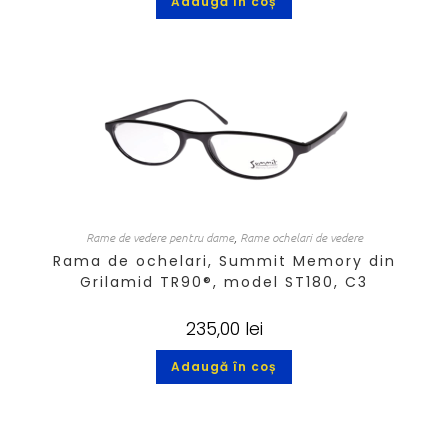
Adaugă în coș
Rame de vedere pentru dame
,
Rame ochelari de vedere
Rama de ochelari, Summit Memory din
Grilamid TR90®, model ST180, C3
235,00
lei
Adaugă în coș