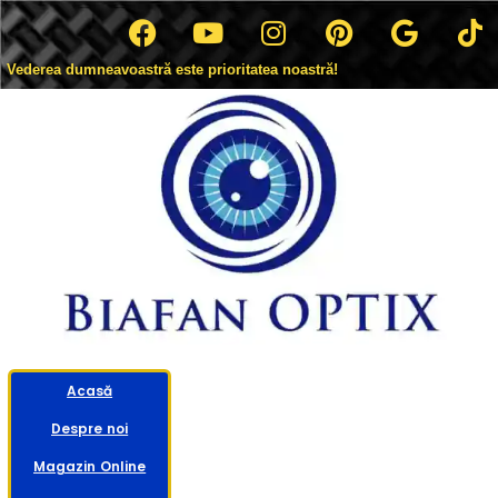
Vederea dumneavoastră este prioritatea noastră!
Acasă
Despre noi
Magazin Online