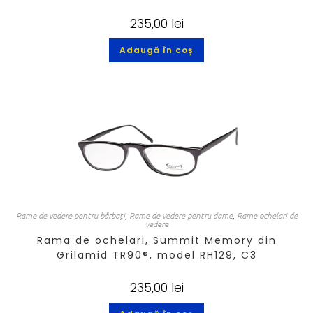
235,00
lei
Adaugă în coș
Rame de vedere pentru bărbați
,
Rame de vedere pentru dame
,
Rame ochelari de
vedere
Rama de ochelari, Summit Memory din
Grilamid TR90®, model RH129, C3
235,00
lei