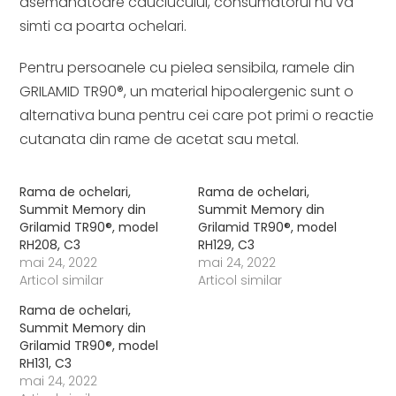
asemanatoare cauciucului, consumatorul nu va
simti ca poarta ochelari.
Pentru persoanele cu pielea sensibila, ramele din
GRILAMID TR90®, un material hipoalergenic sunt o
alternativa buna pentru cei care pot primi o reactie
cutanata din rame de acetat sau metal.
Rama de ochelari,
Rama de ochelari,
Summit Memory din
Summit Memory din
Grilamid TR90®, model
Grilamid TR90®, model
RH208, C3
RH129, C3
mai 24, 2022
mai 24, 2022
Articol similar
Articol similar
Rama de ochelari,
Summit Memory din
Grilamid TR90®, model
RH131, C3
mai 24, 2022