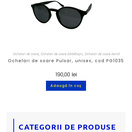
Ochelari de soare
,
Ochelari de soare bărbătești
,
Ochelari de soare damă
Ochelari de soare Pulsar, unisex, cod PG1035
190,00
lei
Adaugă în coș
CATEGORII DE PRODUSE