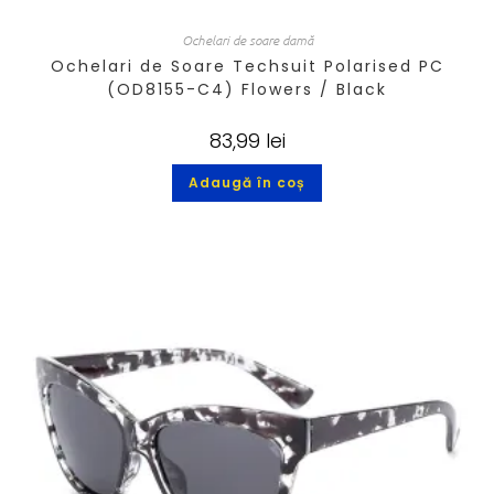
Ochelari de soare damă
Ochelari de Soare Techsuit Polarised PC
(OD8155-C4) Flowers / Black
83,99
lei
Adaugă în coș