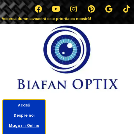
Vederea dumneavoastră este prioritatea noastră!
Acasă
Despre noi
Magazin Online