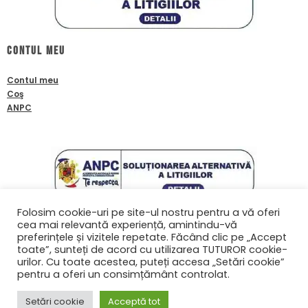
Contul meu
Contul meu
Coş
ANPC
Folosim cookie-uri pe site-ul nostru pentru a vă oferi
cea mai relevantă experiență, amintindu-vă
Contact
preferințele și vizitele repetate. Făcând clic pe „Accept
toate”, sunteți de acord cu utilizarea TUTUROR cookie-
0761601933
urilor. Cu toate acestea, puteți accesa „Setări cookie”
contact@biafanoptix.ro
pentru a oferi un consimțământ controlat.
Setări cookie
Acceptă tot