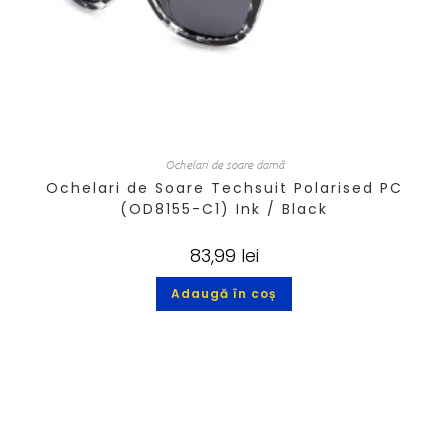
Ochelari de soare damă
Ochelari de Soare Techsuit Polarised PC
(OD8155-C1) Ink / Black
83,99
lei
Adaugă în coș