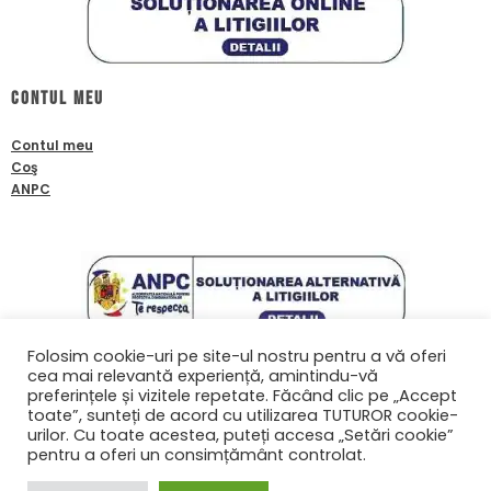
Contul meu
Contul meu
Coş
ANPC
Folosim cookie-uri pe site-ul nostru pentru a vă oferi
cea mai relevantă experiență, amintindu-vă
Contact
preferințele și vizitele repetate. Făcând clic pe „Accept
toate”, sunteți de acord cu utilizarea TUTUROR cookie-
0761601933
urilor. Cu toate acestea, puteți accesa „Setări cookie”
contact@biafanoptix.ro
pentru a oferi un consimțământ controlat.