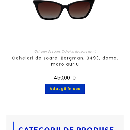
Ochelari de soare
,
Ochelari de soare damă
Ochelari de soare, Bergman, B493, dama,
maro auriu
450,00
lei
Adaugă în coș
CATEGORII DE PRODUSE