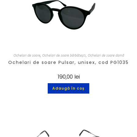
Ochelari de soare
,
Ochelari de soare bărbătești
,
Ochelari de soare damă
Ochelari de soare Pulsar, unisex, cod PG1035
190,00
lei
Adaugă în coș