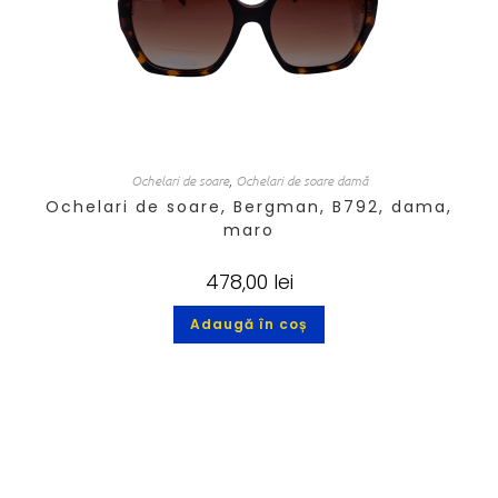
Ochelari de soare
,
Ochelari de soare damă
Ochelari de soare, Bergman, B792, dama,
maro
478,00
lei
Adaugă în coș