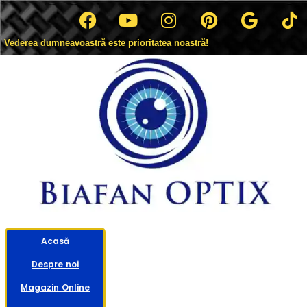
Vederea dumneavoastră este prioritatea noastră!
Acasă
Despre noi
Magazin Online