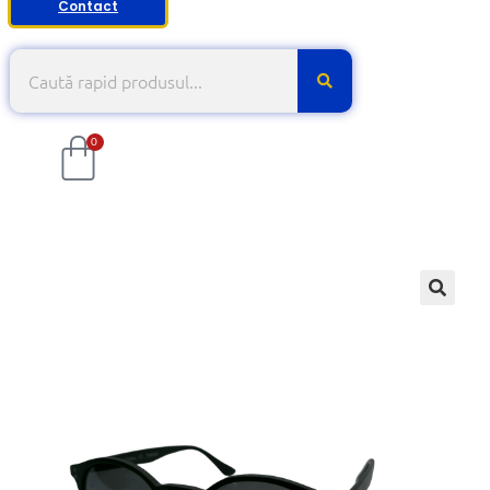
Contact
0