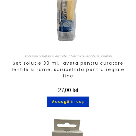
Accesorii ochelari si articole intretinere lentile si ochelari
Set solutie 30 ml, laveta pentru curatare
lentile si rame, surubelnita pentru reglaje
fine
27,00
lei
Adaugă în coș