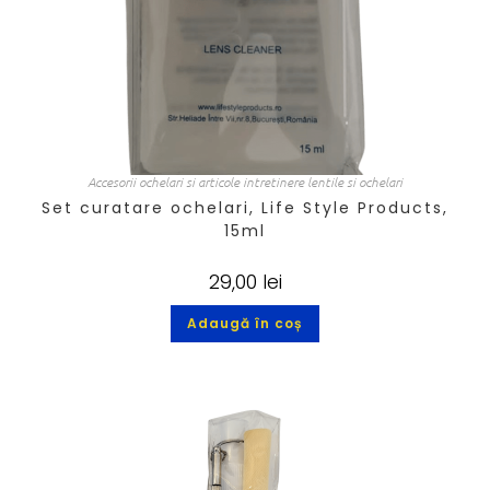
Accesorii ochelari si articole intretinere lentile si ochelari
Set curatare ochelari, Life Style Products,
15ml
29,00
lei
Adaugă în coș