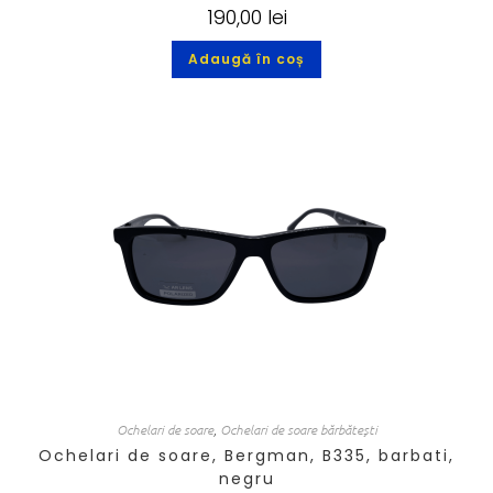
190,00
lei
Adaugă în coș
Ochelari de soare
,
Ochelari de soare bărbătești
Ochelari de soare, Bergman, B335, barbati,
negru