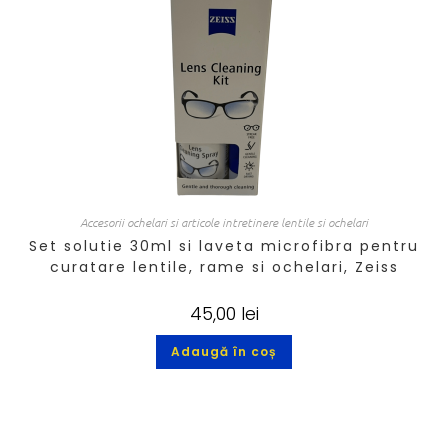
Accesorii ochelari si articole intretinere lentile si ochelari
Set solutie 30ml si laveta microfibra pentru
curatare lentile, rame si ochelari, Zeiss
45,00
lei
Adaugă în coș