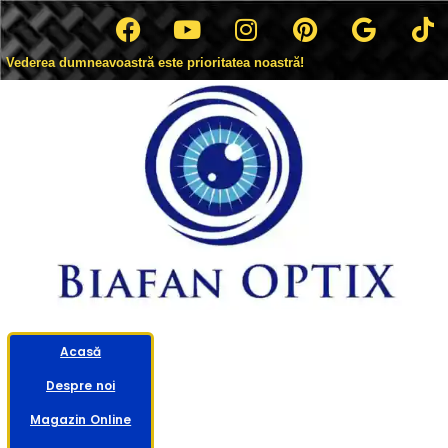
Vederea dumneavoastră este prioritatea noastră!
Acasă
Despre noi
Magazin Online