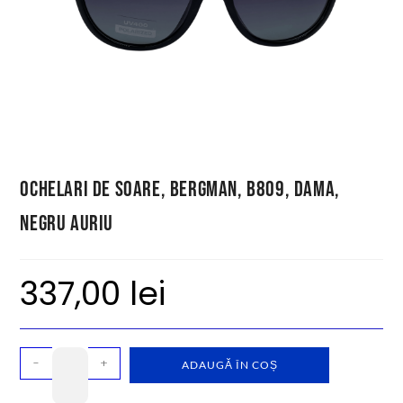
Ochelari de soare, Bergman, B809, dama,
negru auriu
337,00
lei
-
+
ADAUGĂ ÎN COȘ