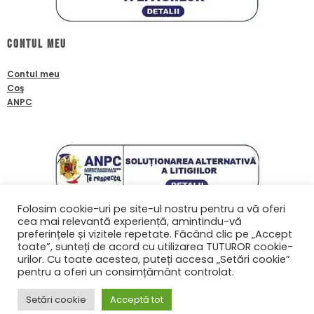
Contul meu
Contul meu
Coş
ANPC
Folosim cookie-uri pe site-ul nostru pentru a vă oferi
cea mai relevantă experiență, amintindu-vă
Contact
preferințele și vizitele repetate. Făcând clic pe „Accept
toate”, sunteți de acord cu utilizarea TUTUROR cookie-
0761601933
urilor. Cu toate acestea, puteți accesa „Setări cookie”
contact@biafanoptix.ro
pentru a oferi un consimțământ controlat.
Setări cookie
Acceptă tot
© Copyright 2022 biafanoptix.ro | Realizat în cadrul proiectului