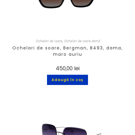
Ochelari de soare
,
Ochelari de soare damă
Ochelari de soare, Bergman, B493, dama,
maro auriu
450,00
lei
Adaugă în coș