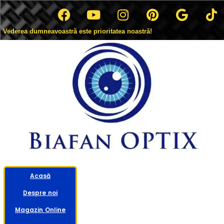
Vederea dumneavoastră este prioritatea noastră!
Acasă
Despre noi
Magazin Online