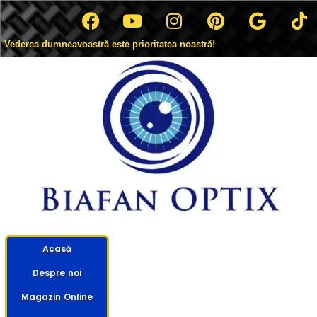
Vederea dumneavoastră este prioritatea noastră!
Acasă
Despre noi
Magazin Online