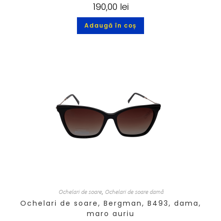
190,00
lei
Adaugă în coș
Ochelari de soare
,
Ochelari de soare damă
Ochelari de soare, Bergman, B493, dama,
maro auriu