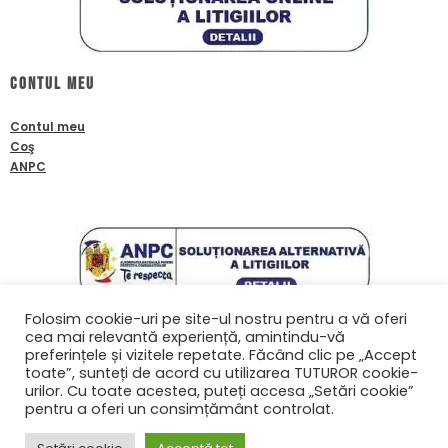
Contul meu
Contul meu
Coş
ANPC
Folosim cookie-uri pe site-ul nostru pentru a vă oferi
cea mai relevantă experiență, amintindu-vă
Contact
preferințele și vizitele repetate. Făcând clic pe „Accept
toate”, sunteți de acord cu utilizarea TUTUROR cookie-
0761601933
urilor. Cu toate acestea, puteți accesa „Setări cookie”
contact@biafanoptix.ro
pentru a oferi un consimțământ controlat.