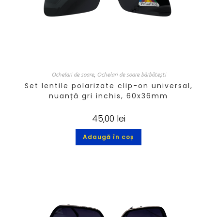
Ochelari de soare
,
Ochelari de soare bărbătești
Set lentile polarizate clip-on universal,
nuanță gri inchis, 60x36mm
45,00
lei
Adaugă în coș