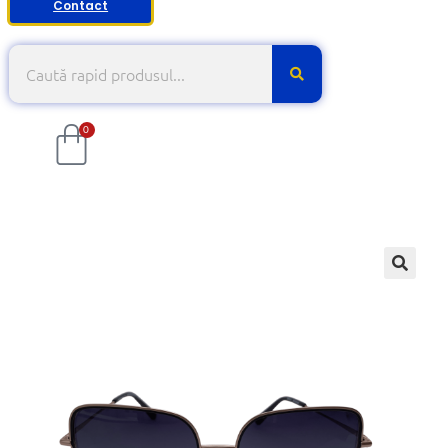
Contact
0