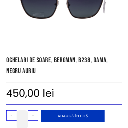
Ochelari de soare, Bergman, B238, dama,
negru auriu
450,00
lei
-
+
ADAUGĂ ÎN COȘ