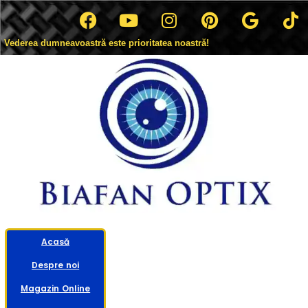
Vederea dumneavoastră este prioritatea noastră!
Acasă
Despre noi
Magazin Online