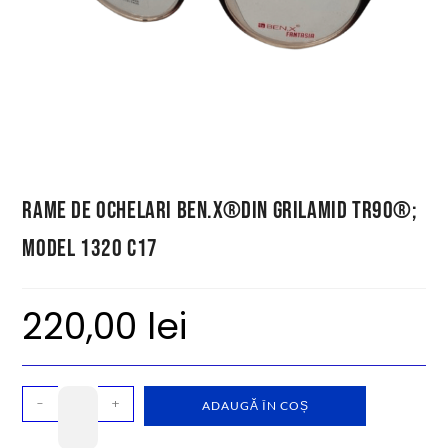
Rame de ochelari Ben.X®din Grilamid TR90®;
model 1320 C17
220,00
lei
-
+
ADAUGĂ ÎN COȘ