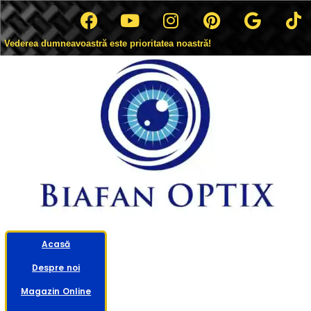
Vederea dumneavoastră este prioritatea noastră!
Acasă
Despre noi
Magazin Online