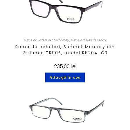
Rame de vedere pentru bărbați
,
Rame ochelari de vedere
Rama de ochelari, Summit Memory din
Grilamid TR90®, model RH204, C3
235,00
lei
Adaugă în coș