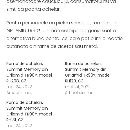
asemanatoare cauciucului, consumatorul nu va
simti ca poarta ochelari.
Pentru persoanele cu pielea sensibila, ramele din
GRILAMID TR90®, un material hipoalergenic sunt o
alternativa buna pentru cei care pot primi o reactie
cutanata din rame de acetat sau metal.
Rama de ochelari,
Rama de ochelari,
Summit Memory din
Summit Memory din
Grilamid TR90®, model
Grilamid TR90®, model
RH208, C3
RH129, C3
mai 24, 2022
mai 24, 2022
Articol similar
Articol similar
Rama de ochelari,
Summit Memory din
Grilamid TR90®, model
RH131, C3
mai 24, 2022