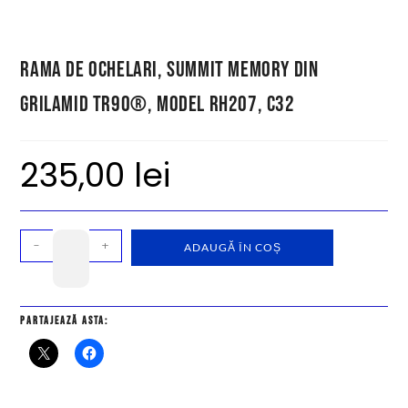
Rama de ochelari, Summit Memory din
Grilamid TR90®, model RH207, C32
235,00
lei
-
+
ADAUGĂ ÎN COȘ
Partajează asta: