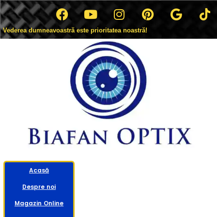
Vederea dumneavoastră este prioritatea noastră!
Acasă
Despre noi
Magazin Online