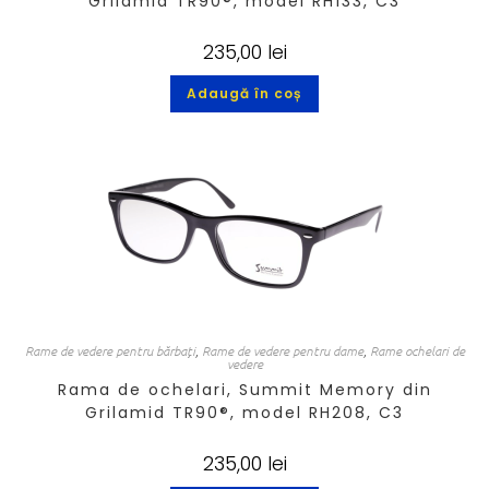
Grilamid TR90®, model RH133, C3
235,00
lei
Adaugă în coș
Rame de vedere pentru bărbați
,
Rame de vedere pentru dame
,
Rame ochelari de
vedere
Rama de ochelari, Summit Memory din
Grilamid TR90®, model RH208, C3
235,00
lei