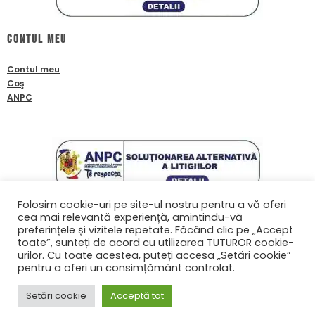
Contul meu
Contul meu
Coş
ANPC
Folosim cookie-uri pe site-ul nostru pentru a vă oferi
cea mai relevantă experiență, amintindu-vă
Contact
preferințele și vizitele repetate. Făcând clic pe „Accept
toate”, sunteți de acord cu utilizarea TUTUROR cookie-
0761601933
urilor. Cu toate acestea, puteți accesa „Setări cookie”
contact@biafanoptix.ro
pentru a oferi un consimțământ controlat.
Setări cookie
Acceptă tot
© Copyright 2022 biafanoptix.ro | Realizat în cadrul proiectului