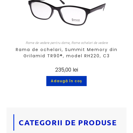
Rame de vedere pentru dame
,
Rame ochelari de vedere
Rama de ochelari, Summit Memory din
Grilamid TR90®, model RH220, C3
235,00
lei
Adaugă în coș
CATEGORII DE PRODUSE