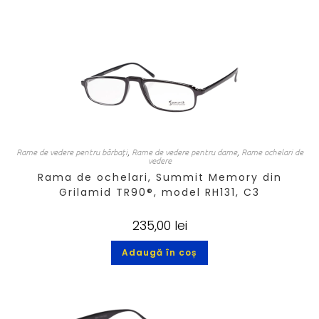
Rame de vedere pentru bărbați
,
Rame de vedere pentru dame
,
Rame ochelari de
vedere
Rama de ochelari, Summit Memory din
Grilamid TR90®, model RH131, C3
235,00
lei
Adaugă în coș