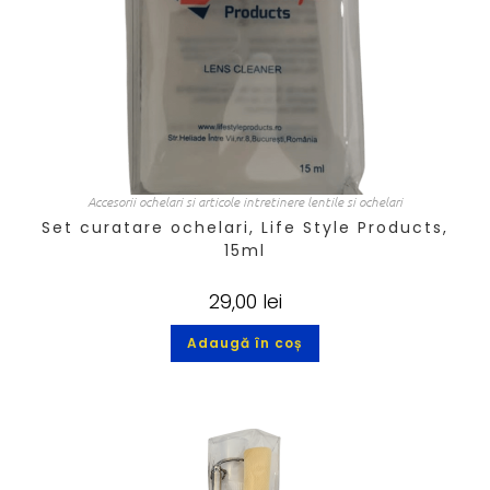
Accesorii ochelari si articole intretinere lentile si ochelari
Set curatare ochelari, Life Style Products,
15ml
29,00
lei
Adaugă în coș