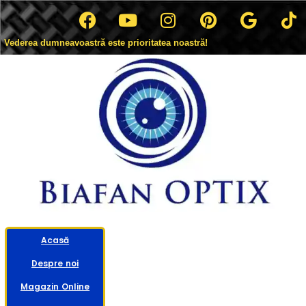
Vederea dumneavoastră este prioritatea noastră!
Acasă
Despre noi
Magazin Online