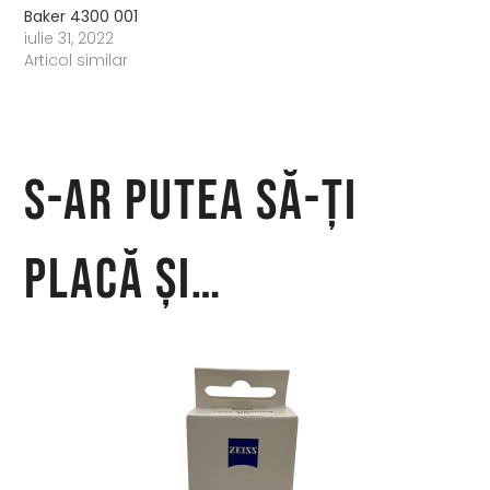
Baker 4300 001
iulie 31, 2022
Articol similar
S-ar putea să-ți
placă și…