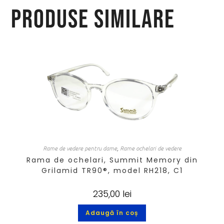
Produse similare
Rame de vedere pentru dame
,
Rame ochelari de vedere
Rama de ochelari, Summit Memory din
Grilamid TR90®, model RH218, C1
235,00
lei
Adaugă în coș