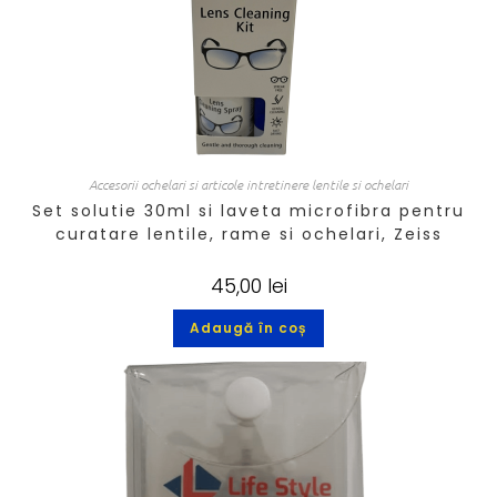
Accesorii ochelari si articole intretinere lentile si ochelari
Set solutie 30ml si laveta microfibra pentru
curatare lentile, rame si ochelari, Zeiss
45,00
lei
Adaugă în coș