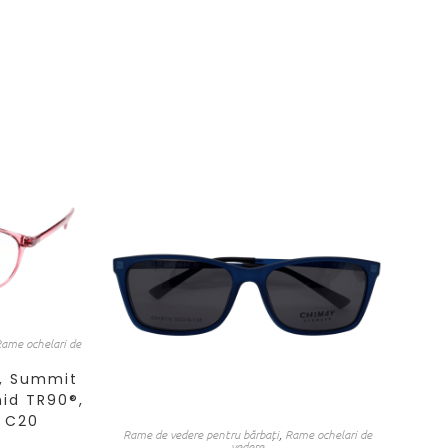
ame ochelari de
, Summit
id TR90®,
, C20
Rame de vedere pentru bărbați
,
Rame ochelari de
vedere