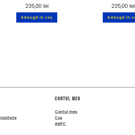
235,00
lei
235,00
lei
Adaugă în coș
Adaugă în c
Contul meu
Contul meu
țialitate
Coş
ANPC