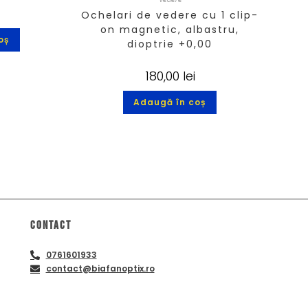
Ochelari de vedere cu 1 clip-
on magnetic, albastru,
oș
dioptrie +0,00
180,00
lei
Adaugă în coș
Contact
0761601933
contact@biafanoptix.ro