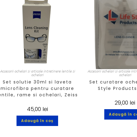
Accesorii ochelari si articole intretinere lentile si
Accesorii ochelari si articole int
ochelari
ochelari
Set solutie 30ml si laveta
Set curatare ochel
microfibra pentru curatare
Style Products
entile, rame si ochelari, Zeiss
29,00
lei
45,00
lei
Adaugă în c
Adaugă în coș