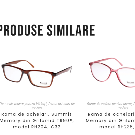
Produse similare
Rame de vedere pentru bărbați
,
Rame ochelari de
Rame de vedere pentru dame
,
R
vedere
vedere
Rama de ochelari, Summit
Rama de ochelari
Memory din Grilamid TR90®,
Memory din Grilam
model RH204, C32
model RH235