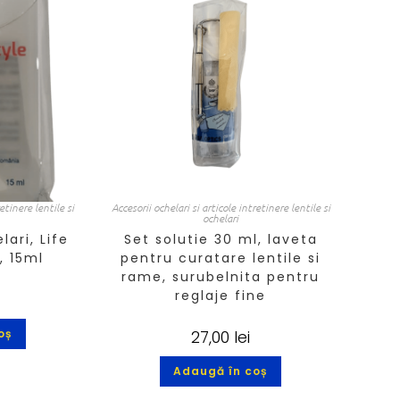
retinere lentile si
Accesorii ochelari si articole intretinere lentile si
ochelari
ari, Life
Set solutie 30 ml, laveta
, 15ml
pentru curatare lentile si
rame, surubelnita pentru
reglaje fine
oș
27,00
lei
Adaugă în coș