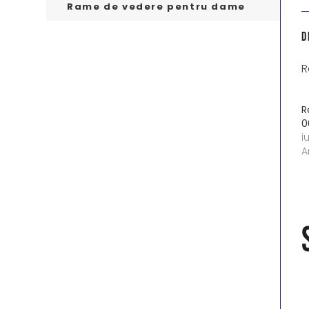
Rame de vedere pentru dame
D
R
R
0
i
A