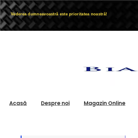
Vederea dumneavoastră este prioritatea noastră!
Acasă
Despre noi
Magazin Online