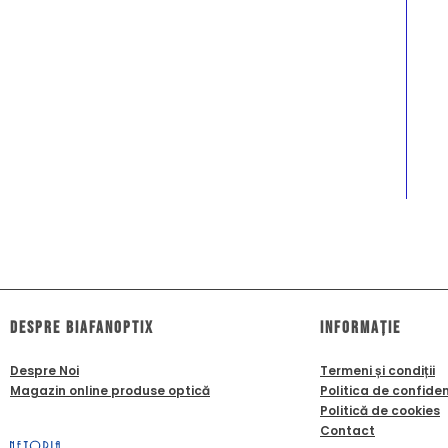
dESPRE biafanoptix
Informație
Despre Noi
Termeni și condiții
Magazin online produse optică
Politica de confiden
Politică de cookies
Contact