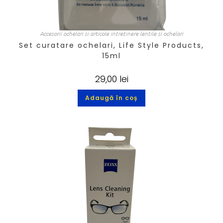
Accesorii ochelari si articole intretinere lentile si ochelari
Set curatare ochelari, Life Style Products,
15ml
29,00
lei
Adaugă în coș