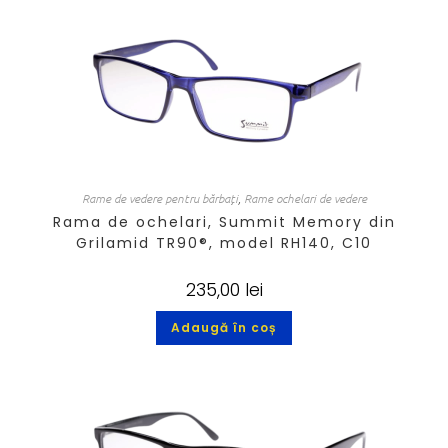
Rame de vedere pentru bărbați
,
Rame ochelari de vedere
Rama de ochelari, Summit Memory din
Grilamid TR90®, model RH140, C10
235,00
lei
Adaugă în coș