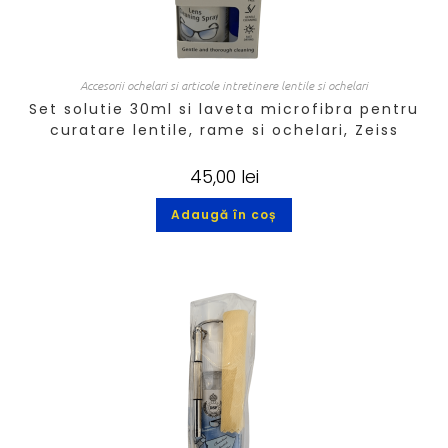
Accesorii ochelari si articole intretinere lentile si ochelari
Set solutie 30ml si laveta microfibra pentru
curatare lentile, rame si ochelari, Zeiss
45,00
lei
Adaugă în coș