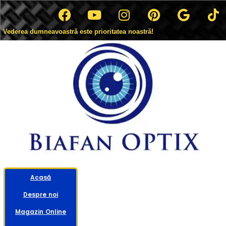
Vederea dumneavoastră este prioritatea noastră!
Acasă
Despre noi
Magazin Online