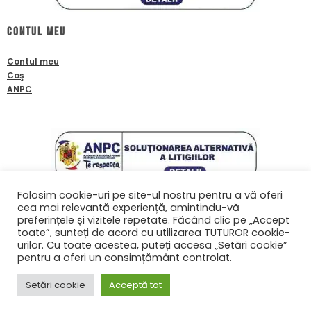
Contul meu
Contul meu
Coş
ANPC
Folosim cookie-uri pe site-ul nostru pentru a vă oferi
cea mai relevantă experiență, amintindu-vă
Contact
preferințele și vizitele repetate. Făcând clic pe „Accept
toate”, sunteți de acord cu utilizarea TUTUROR cookie-
0761601933
urilor. Cu toate acestea, puteți accesa „Setări cookie”
contact@biafanoptix.ro
pentru a oferi un consimțământ controlat.
Setări cookie
Acceptă tot
© Copyright 2022 biafanoptix.ro | Realizat în cadrul proiectului
WAcademy.ro