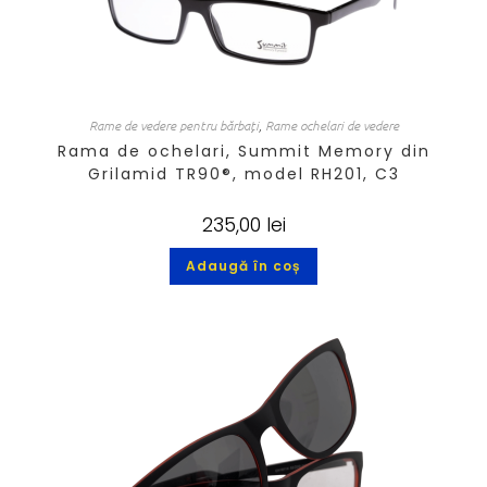
Rame de vedere pentru bărbați
,
Rame ochelari de vedere
Rama de ochelari, Summit Memory din
Grilamid TR90®, model RH201, C3
235,00
lei
Adaugă în coș