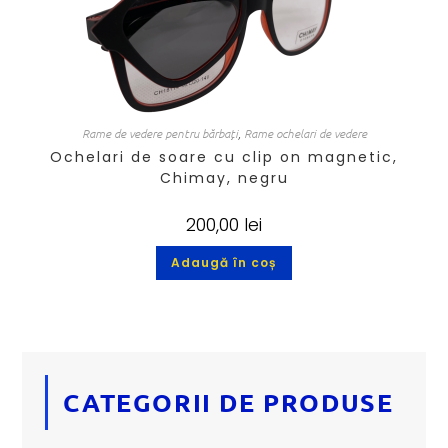
Rame de vedere pentru bărbați
,
Rame ochelari de vedere
Ochelari de soare cu clip on magnetic,
Chimay, negru
200,00
lei
Adaugă în coș
CATEGORII DE PRODUSE