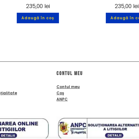
235,00
lei
235,00
lei
Adaugă în coș
Adaugă în c
Contul meu
Contul meu
țialitate
Coş
ANPC