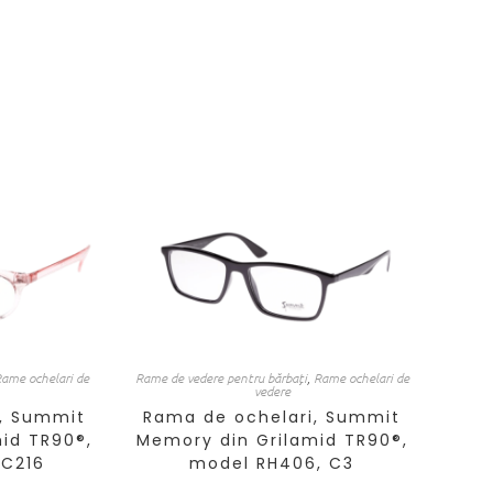
ame ochelari de
Rame de vedere pentru bărbați
,
Rame ochelari de
vedere
, Summit
Rama de ochelari, Summit
id TR90®,
Memory din Grilamid TR90®,
 C216
model RH406, C3