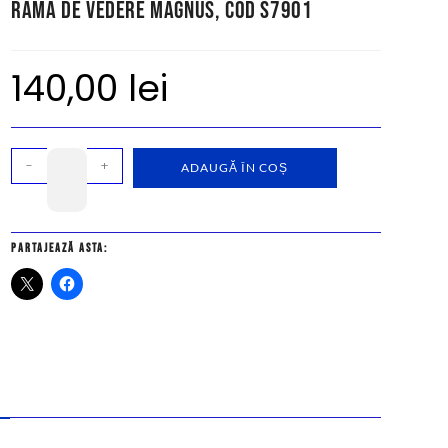
Ramă de vedere Magnus, cod S7901
140,00
lei
-
+
ADAUGĂ ÎN COȘ
Partajează asta: