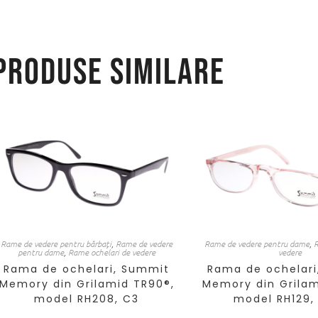
Produse similare
Rame de vedere pentru bărbați
,
Rame de vedere
Rame de vedere pentru dame
,
R
pentru dame
,
Rame ochelari de vedere
vedere
Rama de ochelari, Summit
Rama de ochelari
Memory din Grilamid TR90®,
Memory din Grilam
model RH208, C3
model RH129,