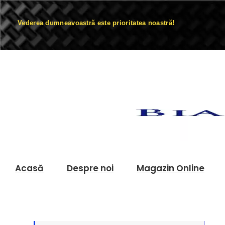
Vederea dumneavoastră este prioritatea noastră!
Acasă
Despre noi
Magazin Online