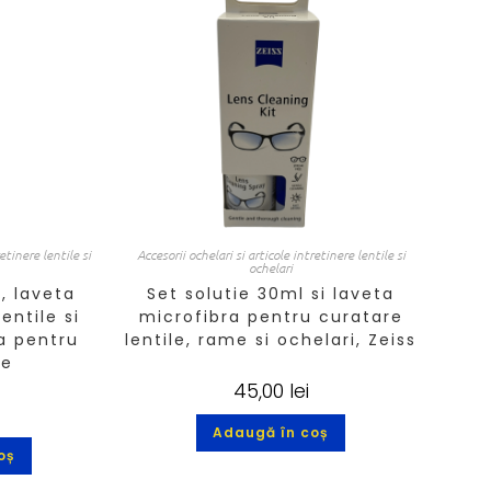
retinere lentile si
Accesorii ochelari si articole intretinere lentile si
ochelari
, laveta
Set solutie 30ml si laveta
entile si
microfibra pentru curatare
a pentru
lentile, rame si ochelari, Zeiss
ne
45,00
lei
Adaugă în coș
oș