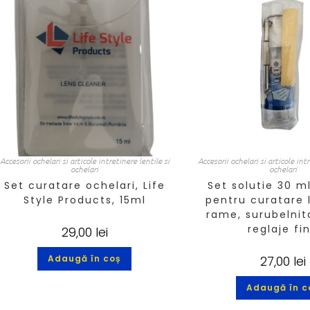
Accesorii ochelari si articole intretinere lentile si
Accesorii ochelari si articole int
ochelari
ochelari
Set curatare ochelari, Life
Set solutie 30 ml
Style Products, 15ml
pentru curatare l
rame, surubelnit
reglaje fi
29,00
lei
Adaugă în coș
27,00
lei
Adaugă în c