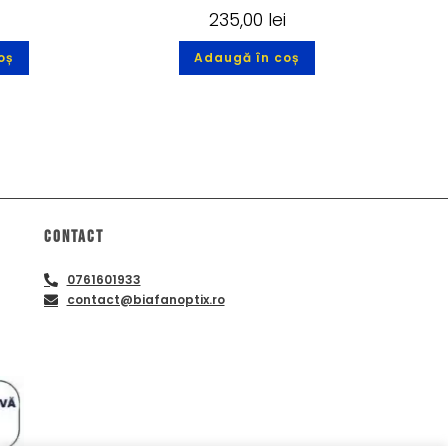
235,00
lei
oș
Adaugă în coș
Contact
0761601933
contact@biafanoptix.ro