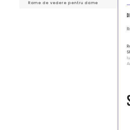
Rame de vedere pentru dame
D
R
R
S
i
A