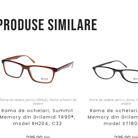
Produse similare
Rame de vedere pentru bărbați
,
Rame ochelari de
Rame de vedere pentru dame
,
R
vedere
vedere
Rama de ochelari, Summit
Rama de ochelari
Memory din Grilamid TR90®,
Memory din Grilam
model RH204, C32
model ST180
235,00
lei
235,00
lei