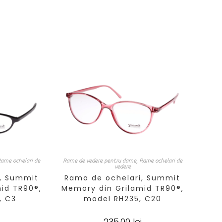
ame ochelari de
Rame de vedere pentru dame
,
Rame ochelari de
vedere
, Summit
Rama de ochelari, Summit
id TR90®,
Memory din Grilamid TR90®,
, C3
model RH235, C20
235,00
lei