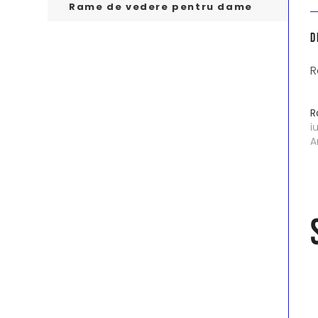
Rame de vedere pentru dame
D
R
R
i
A