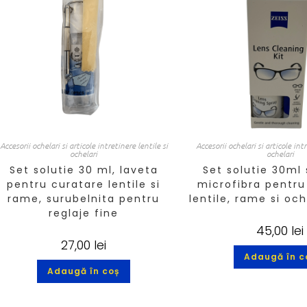
Accesorii ochelari si articole intretinere lentile si
Accesorii ochelari si articole int
ochelari
ochelari
Set solutie 30 ml, laveta
Set solutie 30ml 
pentru curatare lentile si
microfibra pentru
rame, surubelnita pentru
lentile, rame si och
reglaje fine
45,00
lei
27,00
lei
Adaugă în c
Adaugă în coș