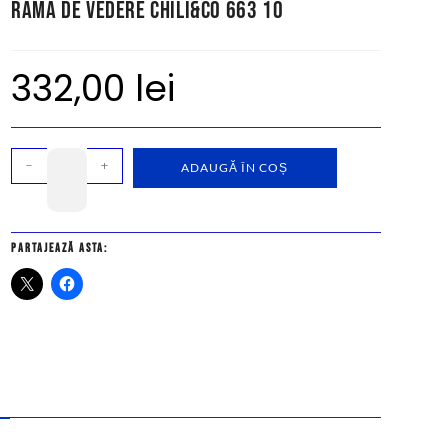
Rama de vedere Chili&Co 663 10
332,00
lei
-
+
ADAUGĂ ÎN COȘ
Partajează asta: