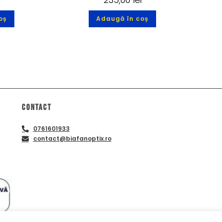
oș
Adaugă în coș
Contact
0761601933
contact@biafanoptix.ro