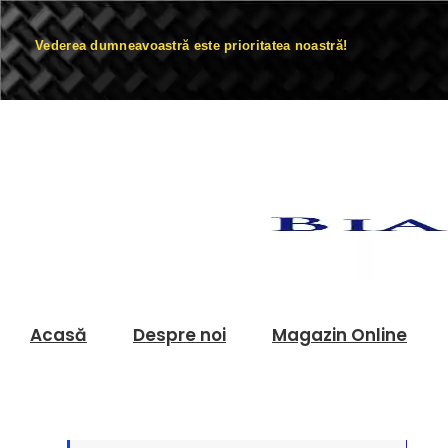
Vederea dumneavoastră este prioritatea noastră!
Acasă
Despre noi
Magazin Online