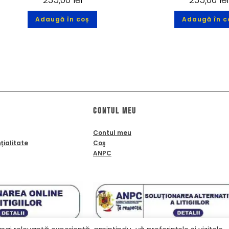
Adaugă în coș
Adaugă în c
Contul meu
Contul meu
țialitate
Coş
ANPC