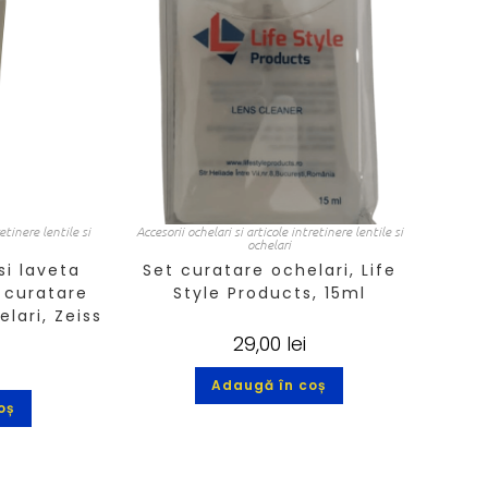
retinere lentile si
Accesorii ochelari si articole intretinere lentile si
ochelari
si laveta
Set curatare ochelari, Life
 curatare
Style Products, 15ml
elari, Zeiss
29,00
lei
Adaugă în coș
oș