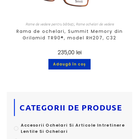
Rame de vedere pentru bărbați
,
Rame ochelari de vedere
Rama de ochelari, Summit Memory din
Grilamid TR90®, model RH207, C32
235,00
lei
Adaugă în coș
CATEGORII DE PRODUSE
Accesorii Ochelari Si Articole Intretinere
Lentile Si Ochelari