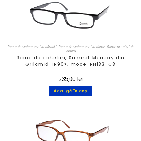
Rame de vedere pentru bărbați
,
Rame de vedere pentru dame
,
Rame ochelari de
vedere
Rama de ochelari, Summit Memory din
Grilamid TR90®, model RH133, C3
235,00
lei
Adaugă în coș