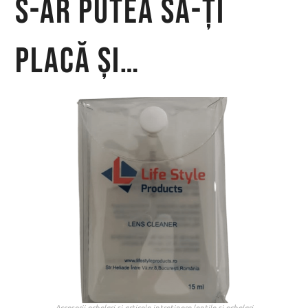
S-ar putea să-ți
placă și…
Accesorii ochelari si articole intretinere lentile si ochelari