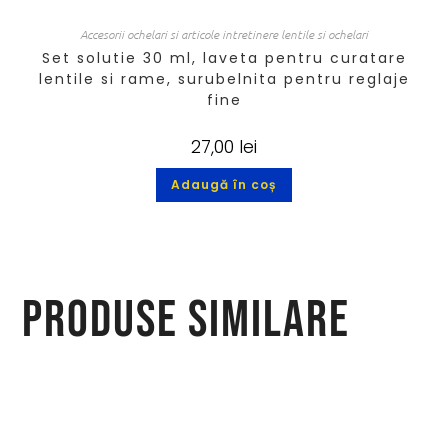
Accesorii ochelari si articole intretinere lentile si ochelari
Set solutie 30 ml, laveta pentru curatare
lentile si rame, surubelnita pentru reglaje
fine
27,00
lei
Adaugă în coș
Produse similare