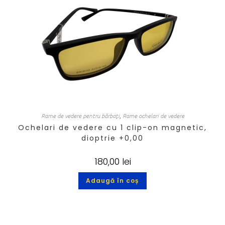
Rame de vedere pentru bărbați
,
Rame ochelari de vedere
Ochelari de vedere cu 1 clip-on magnetic,
dioptrie +0,00
180,00
lei
Adaugă în coș