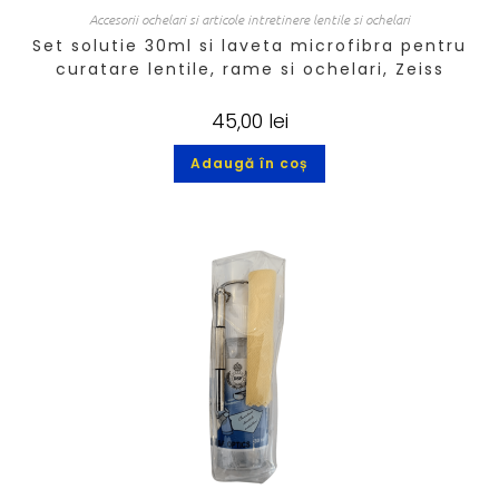
Accesorii ochelari si articole intretinere lentile si ochelari
Set solutie 30ml si laveta microfibra pentru
curatare lentile, rame si ochelari, Zeiss
45,00
lei
Adaugă în coș