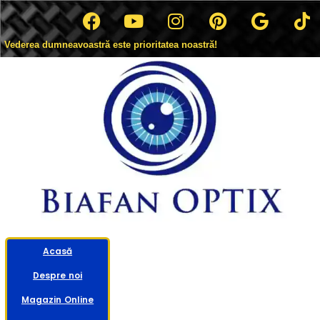
Vederea dumneavoastră este prioritatea noastră!
Acasă
Despre noi
Magazin Online