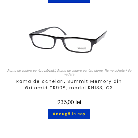
Rame de vedere pentru bărbați
,
Rame de vedere pentru dame
,
Rame ochelari de
vedere
Rama de ochelari, Summit Memory din
Grilamid TR90®, model RH133, C3
235,00
lei
Adaugă în coș