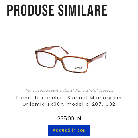
Produse similare
Rame de vedere pentru bărbați
,
Rame ochelari de vedere
Rama de ochelari, Summit Memory din
Grilamid TR90®, model RH207, C32
235,00
lei
Adaugă în coș