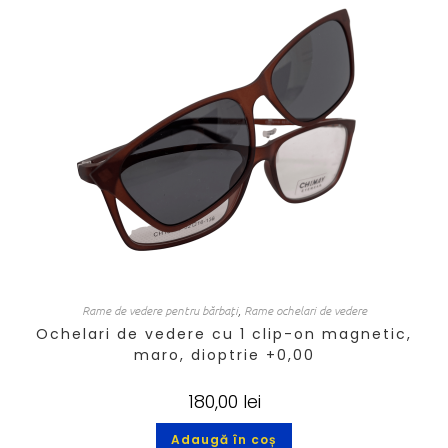
Rame de vedere pentru bărbați
,
Rame ochelari de vedere
Ochelari de vedere cu 1 clip-on magnetic,
maro, dioptrie +0,00
180,00
lei
Adaugă în coș