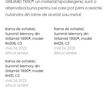
GRILAMID TR90®, un material hipoalergenic sunt o
alternativa buna pentru cei care pot primi o reactie
cutanata din rame de acetat sau metal.
Rama de ochelari,
Rama de ochelari,
Summit Memory din
Summit Memory din
Grilamid TR90®, model
Grilamid TR90®, model
RH208, C3
RH129, C3
mai 24, 2022
mai 24, 2022
Articol similar
Articol similar
Rama de ochelari,
Summit Memory din
Grilamid TR90®, model
RH131, C3
mai 24, 2022
Articol similar