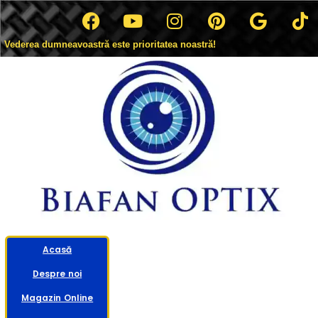
Vederea dumneavoastră este prioritatea noastră!
Acasă
Despre noi
Magazin Online