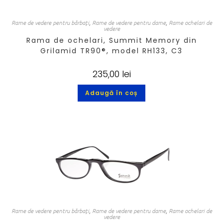
Rame de vedere pentru bărbați
,
Rame de vedere pentru dame
,
Rame ochelari de
vedere
Rama de ochelari, Summit Memory din
Grilamid TR90®, model RH133, C3
235,00
lei
Adaugă în coș
Rame de vedere pentru bărbați
,
Rame de vedere pentru dame
,
Rame ochelari de
vedere