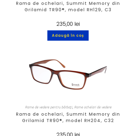
Rama de ochelari, Summit Memory din
Grilamid TR90®, model RH129, C3
235,00
lei
Adaugă în coș
Rame de vedere pentru bărbați
,
Rame ochelari de vedere
Rama de ochelari, Summit Memory din
Grilamid TR90®, model RH204, C32
235,00
lei