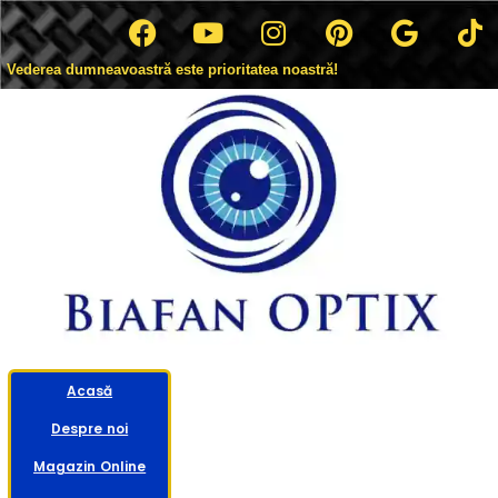
Vederea dumneavoastră este prioritatea noastră!
Acasă
Despre noi
Magazin Online