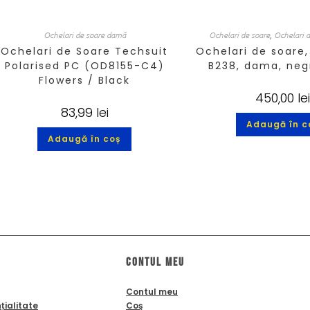
Ochelari de soare damă
Ochelari de soare
,
Ochelari 
Ochelari de Soare Techsuit
Ochelari de soare
Polarised PC (OD8155-C4)
B238, dama, neg
Flowers / Black
450,00
le
83,99
lei
Adaugă în c
Adaugă în coș
Contul meu
Contul meu
țialitate
Coş