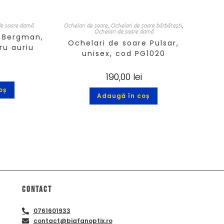
de soare damă
Ochelari de soare
,
Ochelari de soare bărbătești
,
Ochelari de soare damă
, Bergman,
Ochelari de soare Pulsar,
ru auriu
unisex, cod PG1020
i
190,00
lei
oș
Adaugă în coș
Contact
0761601933
contact@biafanoptix.ro