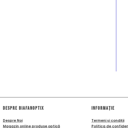
dESPRE biafanoptix
Informație
Despre Noi
Termeni și condiții
Magazin online produse optică
Politica de confiden