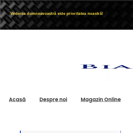
Vederea dumneavoastră este prioritatea noastră!
Acasă
Despre noi
Magazin Online