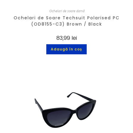
Ochelari de soare damă
Ochelari de Soare Techsuit Polarised PC
(OD8155-C3) Brown / Black
83,99
lei
Adaugă în coș