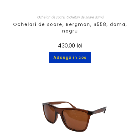
Ochelari de soare
,
Ochelari de soare damă
Ochelari de soare, Bergman, B558, dama,
negru
430,00
lei
Adaugă în coș