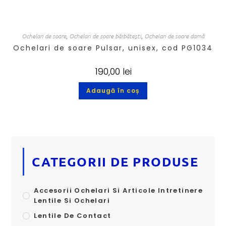
Ochelari de soare
,
Ochelari de soare bărbătești
,
Ochelari de soare damă
Ochelari de soare Pulsar, unisex, cod PG1034
190,00
lei
Adaugă în coș
CATEGORII DE PRODUSE
Accesorii Ochelari Si Articole Intretinere
Lentile Si Ochelari
Lentile De Contact