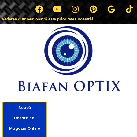
Vederea dumneavoastră este prioritatea noastră!
Acasă
Despre noi
Magazin Online