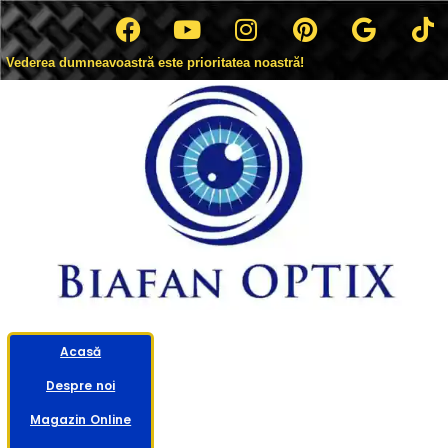
Vederea dumneavoastră este prioritatea noastră!
Acasă
Despre noi
Magazin Online