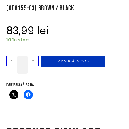
(OD8155-C3) Brown / Black
83,99
lei
10 în stoc
-
+
ADAUGĂ ÎN COȘ
Partajează asta: