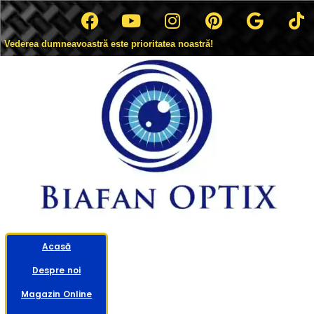
Vederea dumneavoastră este prioritatea noastră!
Acasă
Despre noi
Magazin Online