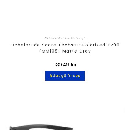
Ochelari de soare bărbătești
Ochelari de Soare Techsuit Polarised TR90
(MM108) Matte Gray
130,49
lei
Adaugă în coș