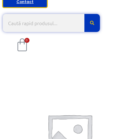
Contact
0