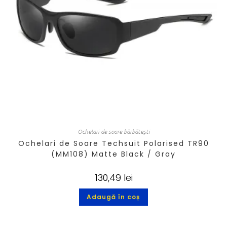
Ochelari de soare bărbătești
Ochelari de Soare Techsuit Polarised TR90
(MM108) Matte Black / Gray
130,49
lei
Adaugă în coș