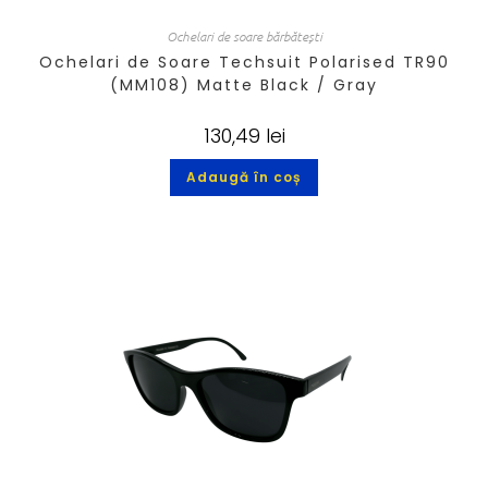
Ochelari de soare bărbătești
Ochelari de Soare Techsuit Polarised TR90
(MM108) Matte Black / Gray
130,49
lei
Adaugă în coș