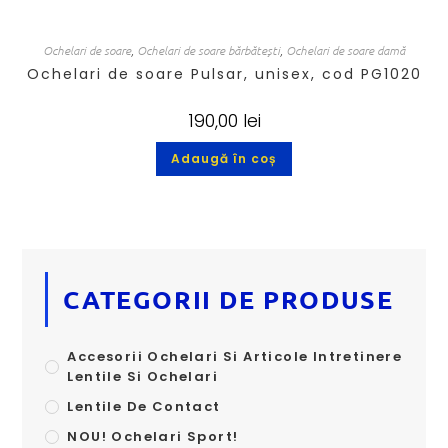
Ochelari de soare
,
Ochelari de soare bărbătești
,
Ochelari de soare damă
Ochelari de soare Pulsar, unisex, cod PG1020
190,00
lei
Adaugă în coș
CATEGORII DE PRODUSE
Accesorii Ochelari Si Articole Intretinere
Lentile Si Ochelari
Lentile De Contact
NOU! Ochelari Sport!