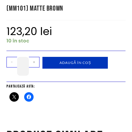
(MM101) Matte Brown
123,20
lei
10 în stoc
-
+
ADAUGĂ ÎN COȘ
Partajează asta: