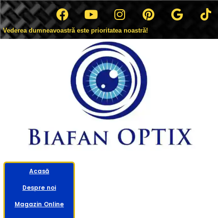
Vederea dumneavoastră este prioritatea noastră!
Acasă
Despre noi
Magazin Online