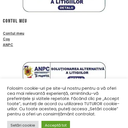
Contul meu
Contul meu
Coş
ANPC
Folosim cookie-uri pe site-ul nostru pentru a vă oferi
cea mai relevantă experiență, amintindu-vă
Contact
preferințele și vizitele repetate. Făcând clic pe „Accept
toate”, sunteți de acord cu utilizarea TUTUROR cookie-
0761601933
urilor. Cu toate acestea, puteți accesa „Setări cookie”
contact@biafanoptix.ro
pentru a oferi un consimțământ controlat.
Setări cookie
Acceptă tot