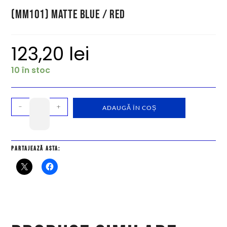
(MM101) Matte Blue / Red
123,20
lei
10 în stoc
-
+
ADAUGĂ ÎN COȘ
Partajează asta: