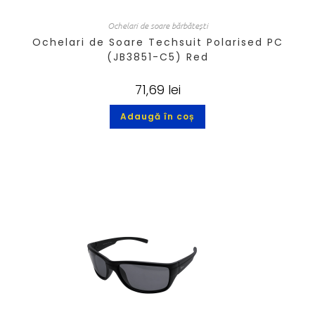
Ochelari de soare bărbătești
Ochelari de Soare Techsuit Polarised PC
(JB3851-C5) Red
71,69
lei
Adaugă în coș