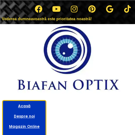
Vederea dumneavoastră este prioritatea noastră!
Acasă
Despre noi
Magazin Online