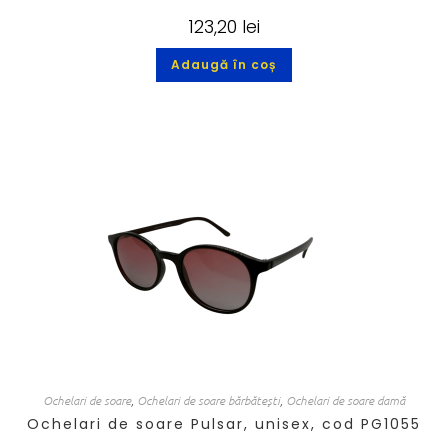
123,20
lei
Adaugă în coș
Ochelari de soare
,
Ochelari de soare bărbătești
,
Ochelari de soare damă
Ochelari de soare Pulsar, unisex, cod PG1055