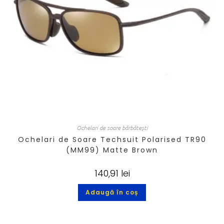
Ochelari de soare bărbătești
Ochelari de Soare Techsuit Polarised TR90
(MM99) Matte Brown
140,91
lei
Adaugă în coș