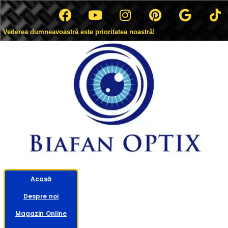
Vederea dumneavoastră este prioritatea noastră!
Acasă
Despre noi
Magazin Online