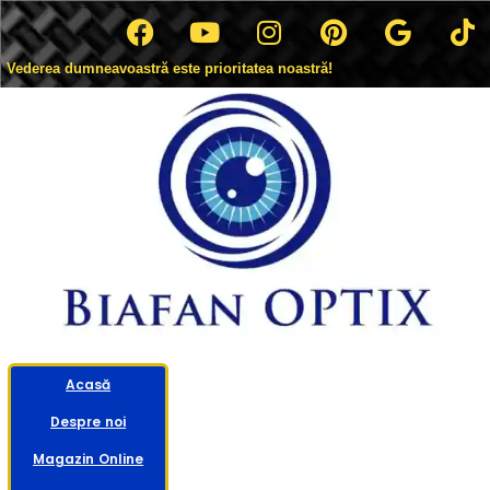
Vederea dumneavoastră este prioritatea noastră!
Acasă
Despre noi
Magazin Online