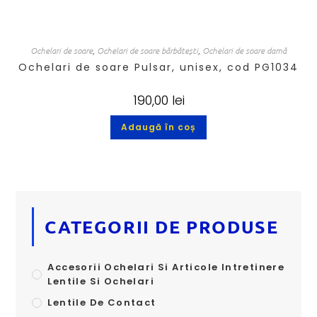
Ochelari de soare
,
Ochelari de soare bărbătești
,
Ochelari de soare damă
Ochelari de soare Pulsar, unisex, cod PG1034
190,00
lei
Adaugă în coș
CATEGORII DE PRODUSE
Accesorii Ochelari Si Articole Intretinere
Lentile Si Ochelari
Lentile De Contact