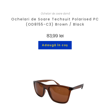
Ochelari de soare damă
Ochelari de Soare Techsuit Polarised PC
(OD8155-C3) Brown / Black
83,99
lei
Adaugă în coș