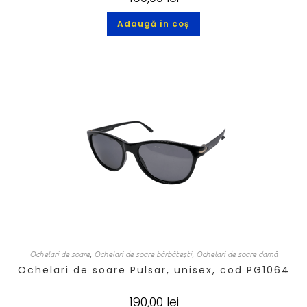
Adaugă în coș
Ochelari de soare
,
Ochelari de soare bărbătești
,
Ochelari de soare damă
Ochelari de soare Pulsar, unisex, cod PG1064
190,00
lei