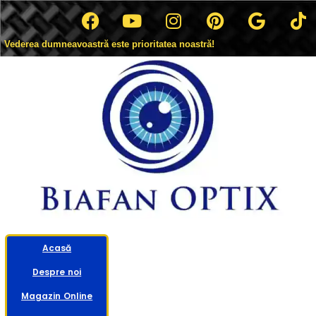
Vederea dumneavoastră este prioritatea noastră!
Acasă
Despre noi
Magazin Online