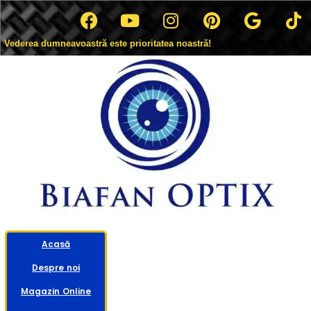
Vederea dumneavoastră este prioritatea noastră!
Acasă
Despre noi
Magazin Online