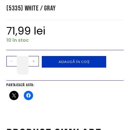
(5335) White / Gray
71,99
lei
10 în stoc
-
+
ADAUGĂ ÎN COȘ
Partajează asta: