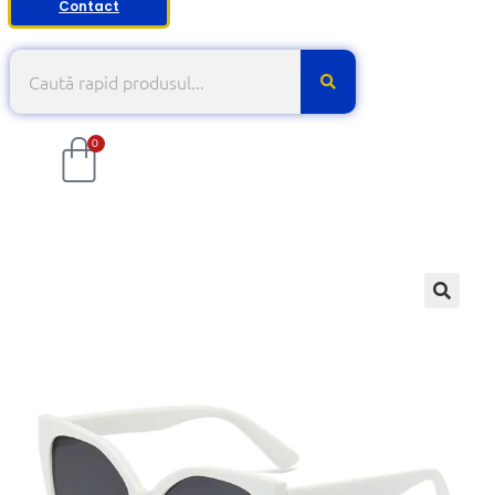
Contact
0