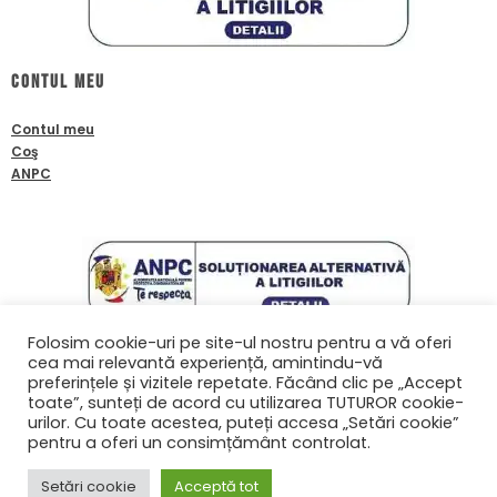
Contul meu
Contul meu
Coş
ANPC
Folosim cookie-uri pe site-ul nostru pentru a vă oferi
cea mai relevantă experiență, amintindu-vă
Contact
preferințele și vizitele repetate. Făcând clic pe „Accept
toate”, sunteți de acord cu utilizarea TUTUROR cookie-
0761601933
urilor. Cu toate acestea, puteți accesa „Setări cookie”
contact@biafanoptix.ro
pentru a oferi un consimțământ controlat.
Setări cookie
Acceptă tot