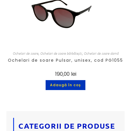
Ochelari de soare
,
Ochelari de soare bărbătești
,
Ochelari de soare damă
Ochelari de soare Pulsar, unisex, cod PG1055
190,00
lei
Adaugă în coș
CATEGORII DE PRODUSE