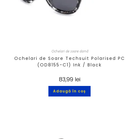
Ochelari de soare damă
Ochelari de Soare Techsuit Polarised PC
(OD8155-C1) Ink / Black
83,99
lei
Adaugă în coș