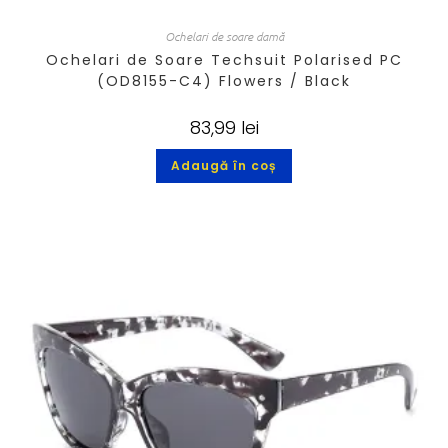
Ochelari de soare damă
Ochelari de Soare Techsuit Polarised PC
(OD8155-C4) Flowers / Black
83,99
lei
Adaugă în coș