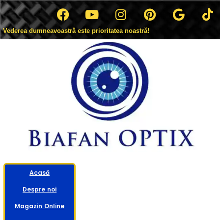
Vederea dumneavoastră este prioritatea noastră!
Acasă
Despre noi
Magazin Online