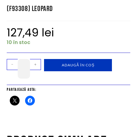
(F93308) Leopard
127,49
lei
10 în stoc
-
+
ADAUGĂ ÎN COȘ
Partajează asta: