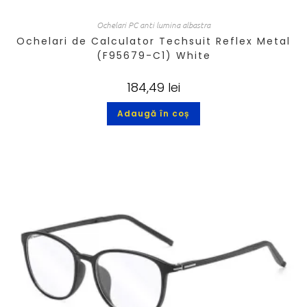
Ochelari PC anti lumina albastra
Ochelari de Calculator Techsuit Reflex Metal
(F95679-C1) White
184,49
lei
Adaugă în coș