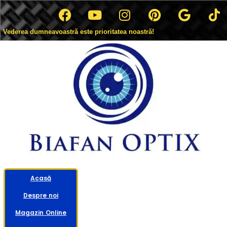
Vederea dumneavoastră este prioritatea noastră!
Acasă
Despre noi
Magazin Online