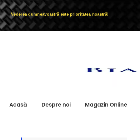
Vederea dumneavoastră este prioritatea noastră!
Acasă
Despre noi
Magazin Online