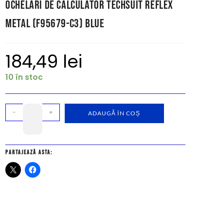
Ochelari de Calculator Techsuit Reflex
Metal (F95679-C3) Blue
184,49
lei
10 în stoc
-
+
ADAUGĂ ÎN COȘ
Partajează asta: