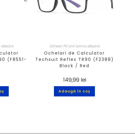
 albastra
Ochelari PC anti lumina albastra
culator
Ochelari de Calculator
90 (F8551-
Techsuit Reflex TR90 (F2388)
y
Black / Red
149,99
lei
oș
Adaugă în coș