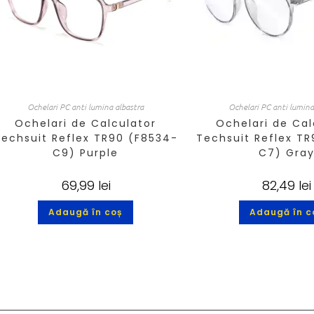
Ochelari PC anti lumina albastra
Ochelari PC anti lumina
Ochelari de Calculator
Ochelari de Cal
Techsuit Reflex TR90 (F8534-
Techsuit Reflex TR
C9) Purple
C7) Gra
69,99
lei
82,49
lei
Adaugă în coș
Adaugă în c