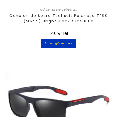
Ochelari de soare bărbătești
Ochelari de Soare Techsuit Polarised TR90
(MM99) Bright Black / Ice Blue
140,91
lei
Adaugă în coș