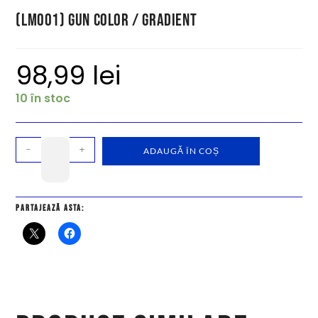
(LM001) Gun Color / Gradient
98,99
lei
10 în stoc
-
+
ADAUGĂ ÎN COȘ
Partajează asta: