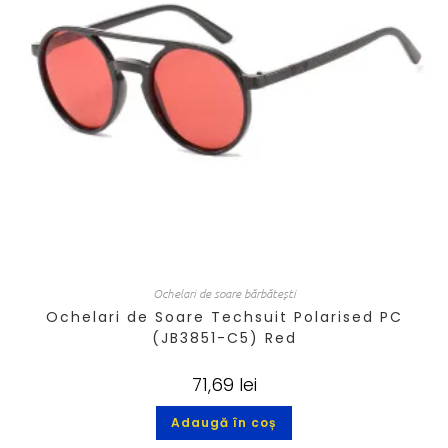
Ochelari de soare bărbătești
Ochelari de Soare Techsuit Polarised PC
(JB3851-C5) Red
71,69
lei
Adaugă în coș