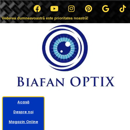
Vederea dumneavoastră este prioritatea noastră!
Acasă
Despre noi
Magazin Online