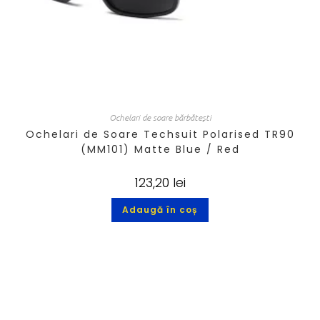
Ochelari de soare bărbătești
Ochelari de Soare Techsuit Polarised TR90
(MM101) Matte Blue / Red
123,20
lei
Adaugă în coș