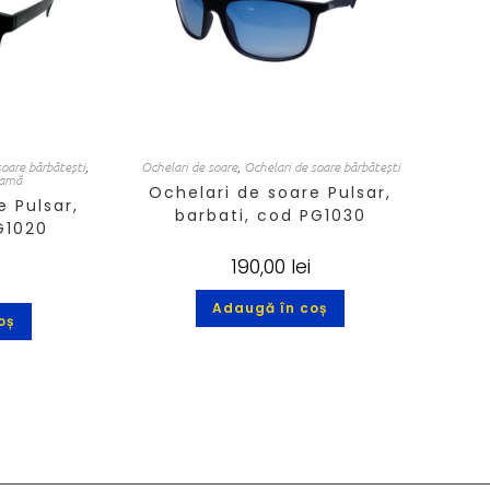
soare bărbătești
,
Ochelari de soare
,
Ochelari de soare bărbătești
damă
Ochelari de soare Pulsar,
e Pulsar,
barbati, cod PG1030
G1020
190,00
lei
Adaugă în coș
oș