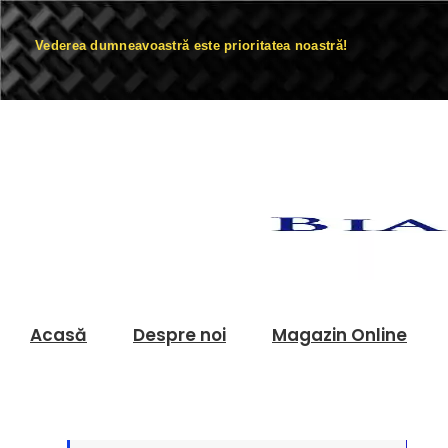
Vederea dumneavoastră este prioritatea noastră!
Acasă
Despre noi
Magazin Online