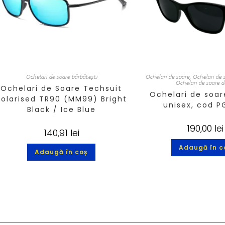
Ochelari de soare bărbătești
Ochelari de soare
,
Ochelari de 
Ochelari de soare 
Ochelari de Soare Techsuit
Ochelari de soar
Polarised TR90 (MM99) Bright
unisex, cod P
Black / Ice Blue
190,00
lei
140,91
lei
Adaugă în c
Adaugă în coș