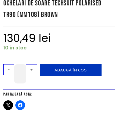
Ochelari de Soare Techsuit Polarised
TR90 (MM108) Brown
130,49
lei
10 în stoc
-
+
ADAUGĂ ÎN COȘ
Partajează asta: