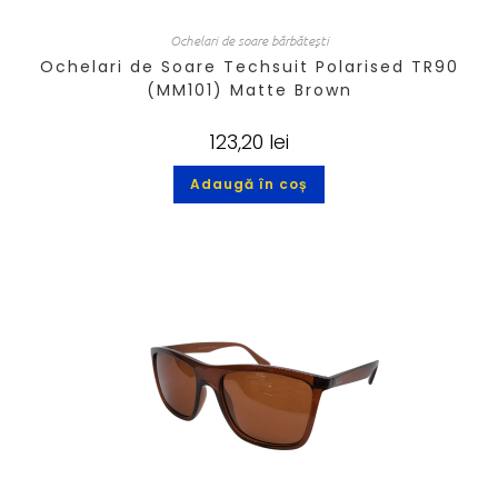
Ochelari de soare bărbătești
Ochelari de Soare Techsuit Polarised TR90
(MM101) Matte Brown
123,20
lei
Adaugă în coș