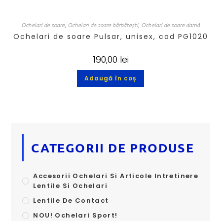
Ochelari de soare
,
Ochelari de soare bărbătești
,
Ochelari de soare damă
Ochelari de soare Pulsar, unisex, cod PG1020
190,00
lei
Adaugă în coș
CATEGORII DE PRODUSE
Accesorii Ochelari Si Articole Intretinere
Lentile Si Ochelari
Lentile De Contact
NOU! Ochelari Sport!