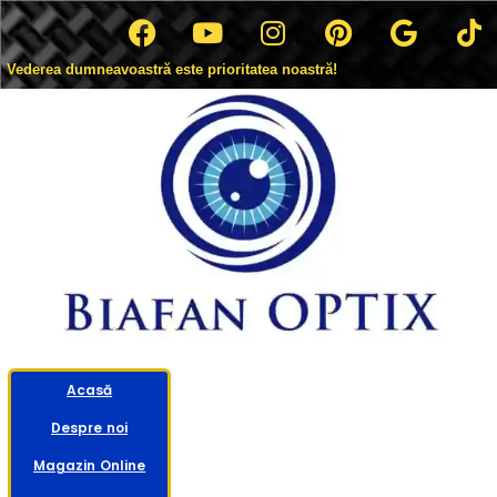
Vederea dumneavoastră este prioritatea noastră!
Acasă
Despre noi
Magazin Online