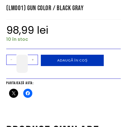
(LM001) Gun Color / Black Gray
98,99
lei
10 în stoc
-
+
ADAUGĂ ÎN COȘ
Partajează asta: