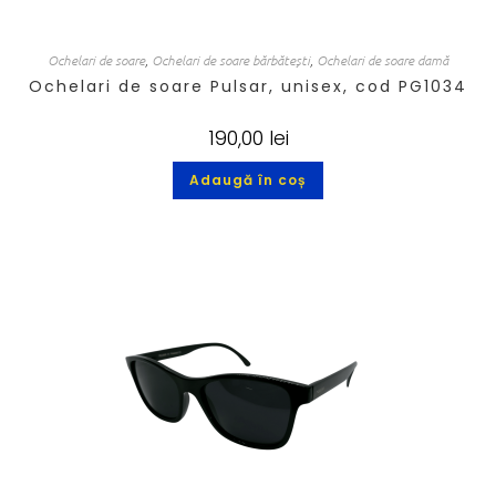
Ochelari de soare
,
Ochelari de soare bărbătești
,
Ochelari de soare damă
Ochelari de soare Pulsar, unisex, cod PG1034
190,00
lei
Adaugă în coș