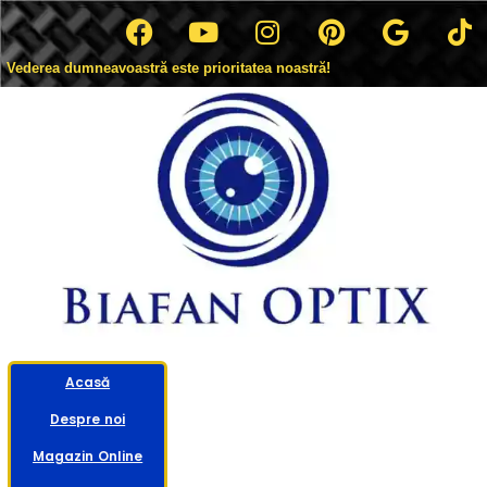
Vederea dumneavoastră este prioritatea noastră!
Acasă
Despre noi
Magazin Online