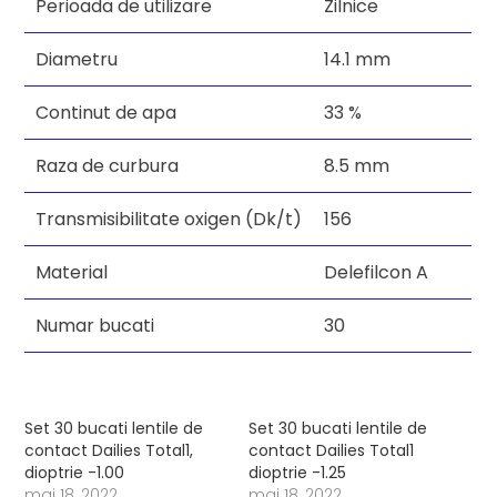
Perioada de utilizare
Zilnice
Diametru
14.1 mm
Continut de apa
33 %
Raza de curbura
8.5 mm
Transmisibilitate oxigen (Dk/t)
156
Material
Delefilcon A
Numar bucati
30
Set 30 bucati lentile de
Set 30 bucati lentile de
contact Dailies Total1,
contact Dailies Total1
dioptrie -1.00
dioptrie -1.25
mai 18, 2022
mai 18, 2022