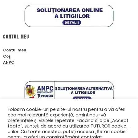
Contul meu
Contul meu
Coş
ANPC
Folosim cookie-uri pe site-ul nostru pentru a vă oferi
cea mai relevantă experiență, amintindu-vă
Contact
preferințele și vizitele repetate. Făcând clic pe „Accept
toate”, sunteți de acord cu utilizarea TUTUROR cookie-
0761601933
urilor. Cu toate acestea, puteți accesa „Setări cookie”
contact@biafanoptix.ro
pentru a oferi un consimțământ controlat.