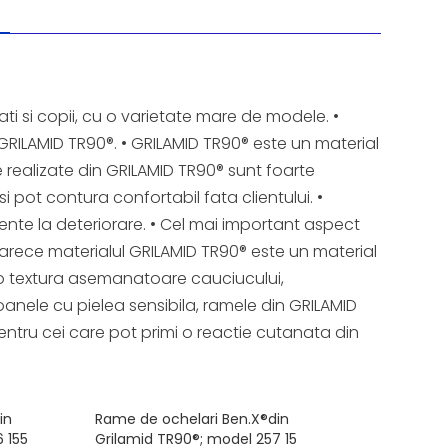
i si copii, cu o varietate mare de modele. •
RILAMID TR90®. • GRILAMID TR90® este un material
le realizate din GRILAMID TR90® sunt foarte
 si pot contura confortabil fata clientului. •
nte la deteriorare. • Cel mai important aspect
rece materialul GRILAMID TR90® este un material
 o textura asemanatoare cauciucului,
anele cu pielea sensibila, ramele din GRILAMID
entru cei care pot primi o reactie cutanata din
in
Rame de ochelari Ben.X®din
 155
Grilamid TR90®; model 257 15