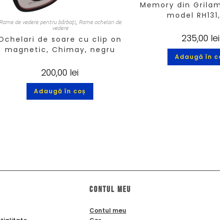
Memory din Grilam
model RH131
Rame de vedere pentru bărbați
,
Rame ochelari de
vedere
235,00
lei
Ochelari de soare cu clip on
magnetic, Chimay, negru
Adaugă în c
200,00
lei
Adaugă în coș
Contul meu
Contul meu