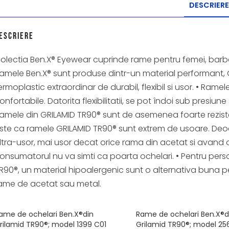
DESCRIERE
escriere
olectia Ben.X® Eyewear cuprinde rame pentru femei, barbat
amele Ben.X® sunt produse dintr-un material performant, G
ermoplastic extraordinar de durabil, flexibil si usor. • Rame
onfortabile. Datorita flexibilitatii, se pot îndoi sub presiune
amele din GRILAMID TR90® sunt de asemenea foarte reziste
ste ca ramele GRILAMID TR90® sunt extrem de usoare. Deoa
ltra-usor, mai usor decat orice rama din acetat si avand
onsumatorul nu va simti ca poarta ochelari. • Pentru perso
R90®, un material hipoalergenic sunt o alternativa buna p
ame de acetat sau metal.
ame de ochelari Ben.X®din
Rame de ochelari Ben.X®d
rilamid TR90®; model 1399 C01
Grilamid TR90®; model 256