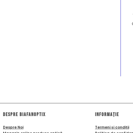
dESPRE biafanoptix
Informație
Despre Noi
Termeni și condiții