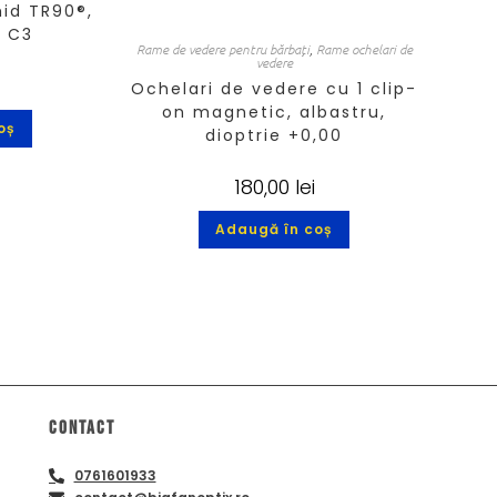
id TR90®,
, C3
Rame de vedere pentru bărbați
,
Rame ochelari de
vedere
Ochelari de vedere cu 1 clip-
on magnetic, albastru,
oș
dioptrie +0,00
180,00
lei
Adaugă în coș
Contact
0761601933