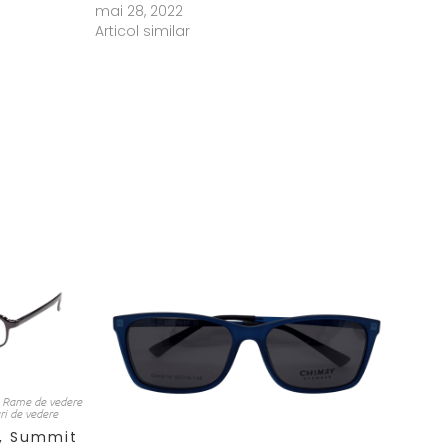
mai 28, 2022
Articol similar
,
Rame de vedere
i de vedere
, Summit