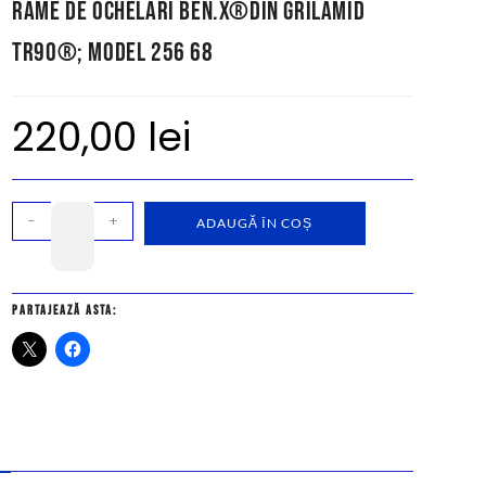
Rame de ochelari Ben.X®din Grilamid
TR90®; model 256 68
220,00
lei
-
+
ADAUGĂ ÎN COȘ
Partajează asta: