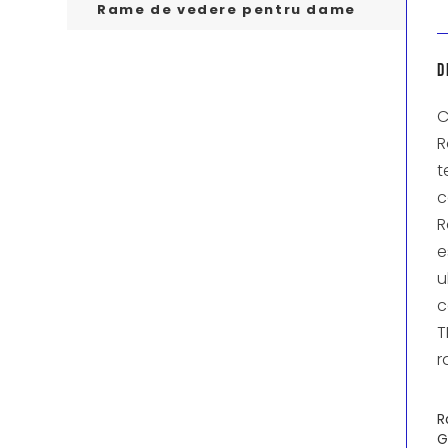
Rame de vedere pentru dame
D
C
R
t
c
R
e
u
c
T
r
R
G