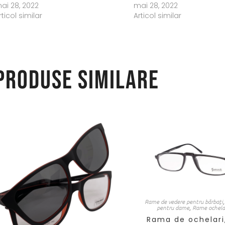
ai 28, 2022
mai 28, 2022
rticol similar
Articol similar
Produse similare
Rame de vedere pentru bărbați
pentru dame
,
Rame ochelar
Rama de ochelari