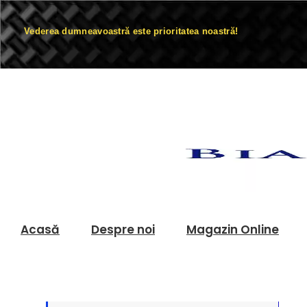
Vederea dumneavoastră este prioritatea noastră!
Acasă
Despre noi
Magazin Online