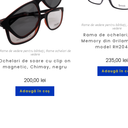
Rame de vedere pentru bărbați
,
vedere
Rama de ochelari
Memory din Grilam
model RH204
Rame de vedere pentru bărbați
,
Rame ochelari de
vedere
235,00
lei
Ochelari de soare cu clip on
magnetic, Chimay, negru
Adaugă în c
200,00
lei
Adaugă în coș