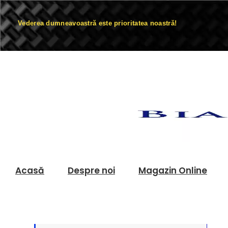
Vederea dumneavoastră este prioritatea noastră!
Acasă
Despre noi
Magazin Online