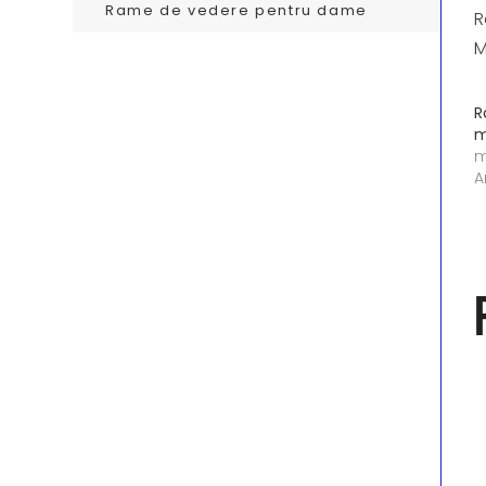
Rame de vedere pentru dame
R
M
R
m
m
A