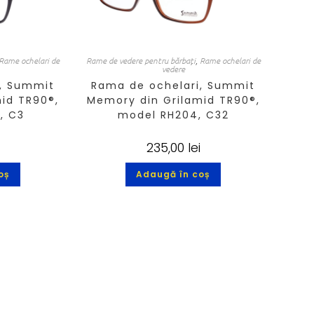
Rame ochelari de
Rame de vedere pentru bărbați
,
Rame ochelari de
vedere
, Summit
Rama de ochelari, Summit
id TR90®,
Memory din Grilamid TR90®,
, C3
model RH204, C32
235,00
lei
oș
Adaugă în coș