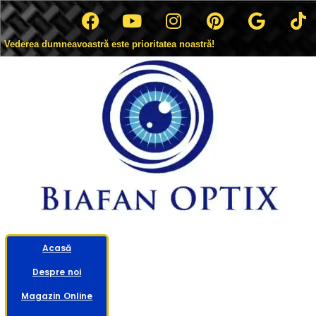
Vederea dumneavoastră este prioritatea noastră!
Acasă
Despre noi
Magazin Online