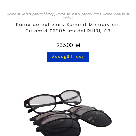
Rame de vedere pentru bărbați
,
Rame de vedere pentru dame
,
Rame ochelari de
vedere
Rama de ochelari, Summit Memory din
Grilamid TR90®, model RH131, C3
235,00
lei
Adaugă în coș